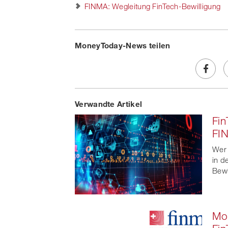
FINMA: Wegleitung FinTech-Bewilligung
MoneyToday-News teilen
Share
Verwandte Artikel
on
Fin
Faceb
FI
t
Wer 
in d
Bewi
Mog