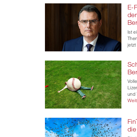
E-
der
Ber
Ist 
Them
jetz
Sch
Ber
Voll
Lize
und
Weit
Fin
die