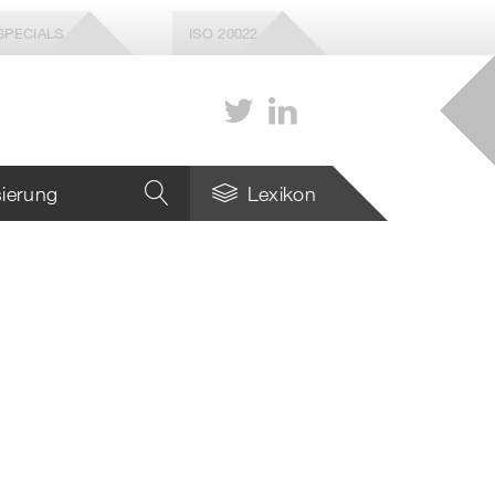
SPECIALS
ISO 20022
isierung
Lexikon