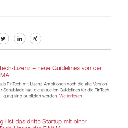
Twe
Share
Share
et
on
on
Tech-Lizenz – neue Guidelines von der
ook
on
linkedin
Xing
NMA
witt
als FinTech mit Lizenz-Ambitionen noch die alte Version
er Schublade hat, die aktuellen Guidelines für die FinTech-
er
lligung sind publiziert worden.
Weiterlesen
li ist das dritte Startup mit einer