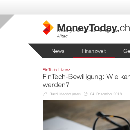
Banking und Finance im digitalen
Alltag
News
Finanzwelt
Ge
FinTech-Lizenz
FinTech-Bewilligung: Wie ka
werden?
Ruedi Maeder (mae)
04. Dezember 2018