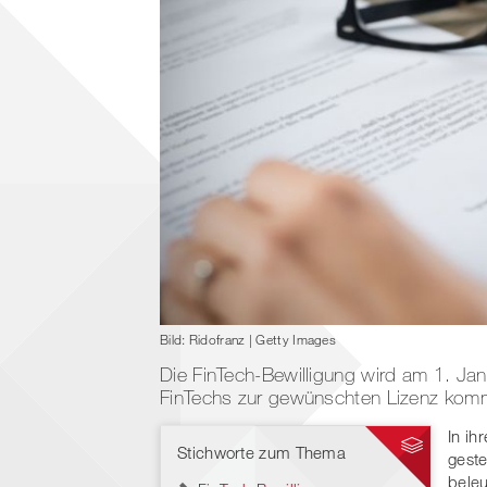
Bild: Ridofranz | Getty Images
Die FinTech-Bewilligung wird am 1. Ja
FinTechs zur gewünschten Lizenz kom
In ih
Stichworte zum Thema
geste
bele