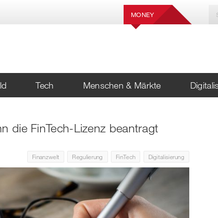
MONEY
ld
Tech
Menschen & Märkte
Digital
nn die FinTech-Lizenz beantragt
Finanzwelt
Regulierung
FinTech
Digitalisierung