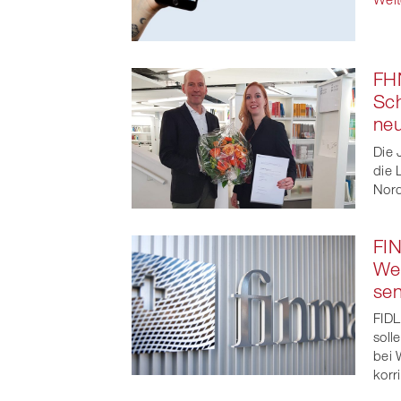
FHN
Sch
neu
Die 
die 
Nor
FIN
We
se
FIDL
soll
bei 
korr