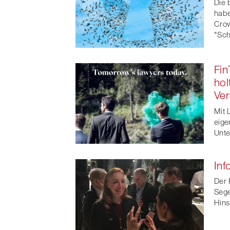
Die 
habe
Crow
"Sch
Fin
hol
Ver
Mit 
eige
Unte
Inf
Der 
Sege
Hins