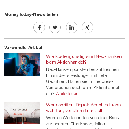
MoneyToday-News teilen
Share
Twe
Share
Share
Verwandte Artikel
on
et
on
on
Wie kostengünstig sind Neo-Banken
Facebook
on
linkedin
Xing
beim Aktienhandel?
Neo-Banken punkten bei zahlreichen
twitt
Finanzdienstleistungen mit tiefen
Gebühren. Halten sie ihr Tiefpreis-
er
Versprechen auch beim Aktienhandel
ein?
Weiterlesen
Wertschriften-Depot: Abschied kann
weh tun, vor allem finanziell
Werden Wertschriften von einer Bank
zur anderen übertragen, fallen