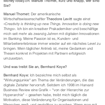
MoneyToday.ch: Manuel Thomet, kurz und knapp, wer sind
Sie?
Manuel Thomet:
Der amerikanische
Wirtschaftswissenschaftler
Theodore Levitt
sagte einst
«Creativity is thinking up new Things. Innovation is doing new
Things»
. Ich bin ein kreativer Prakademiker und beschäftige
mich seit mehr als zwanzig Jahren mit digitalen Innovationen
im Banking. Meine Passion ist es, Kunden- und
Mitarbeitererlebnisse immer wieder auf ein nächstes Level zu
bringen. Mein täglicher Antrieb ist, meine Gedanken und
Thesen konkret in Projekten mit Partnern erfolgreich
umzusetzen.
Und was treibt Sie an, Bernhard Koye?
Bernhard Koye:
Ich bezeichne mich selbst als
"Wirkungsjunkie" am Thema der Veränderungen, die das
digitale Zeitalter hervorruft. Seitdem ich 1998 im Harvard
Business Review eine Grafik – "von der Hierarchie zur
Hyperarchie" – gesehen habe, treibt mich täglich die
Motivation, diese Veränderung für Organisationen und
Menschen greif- und gestaltbar zu machen. Wenn man mit