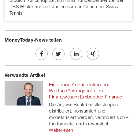
Studium Allroundpraktikum und Kundenberater bei der
UBS Winterthur und Juniorenkader-Coach bei Swiss
Tennis.
MoneyToday-News teilen
Share
Twe
Share
Share
Verwandte Artikel
on
et
on
on
Eine neue Konfiguration der
Facebook
on
linkedin
Xing
Wertschöpfungskette im
Finanzwesen: Embedded Finance
twitt
Die Art, wie Bankdienstleistungen
distribuiert, konsumiert und
er
monetarisiert werden, verändert sich –
fundamental und irreversibel.
Weiterlesen