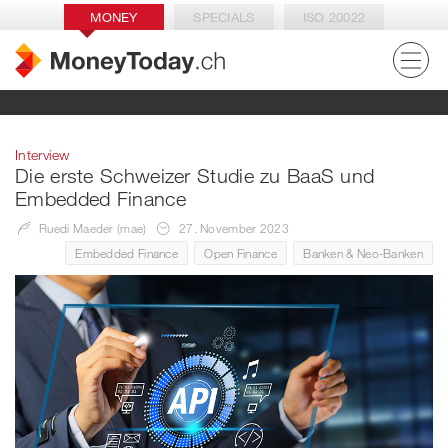
MONEY
SPECIALS
ISO 20022
Interview
Die erste Schweizer Studie zu BaaS und
Embedded Finance
Ruedi Maeder (mae)
27. November 2023
Embedded Finance
Open Finance
Banken & Neo-Banken