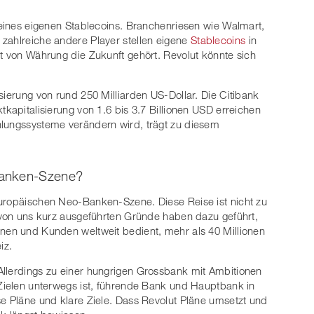
g eines eigenen Stablecoins. Branchenriesen wie Walmart,
zahlreiche andere Player stellen eigene
Stablecoins
in
rt von Währung die Zukunft gehört. Revolut könnte sich
sierung von rund 250 Milliarden US-Dollar. Die Citibank
tkapitalisierung von 1.6 bis 3.7 Billionen USD erreichen
hlungssysteme verändern wird, trägt zu diesem
Banken-Szene?
europäischen Neo-Banken-Szene. Diese Reise ist nicht zu
e von uns kurz ausgeführten Gründe haben dazu geführt,
nnen und Kunden weltweit bedient, mehr als 40 Millionen
iz.
Allerdings zu einer hungrigen Grossbank mit Ambitionen
 Zielen unterwegs ist, führende Bank und Hauptbank in
se Pläne und klare Ziele. Dass Revolut Pläne umsetzt und