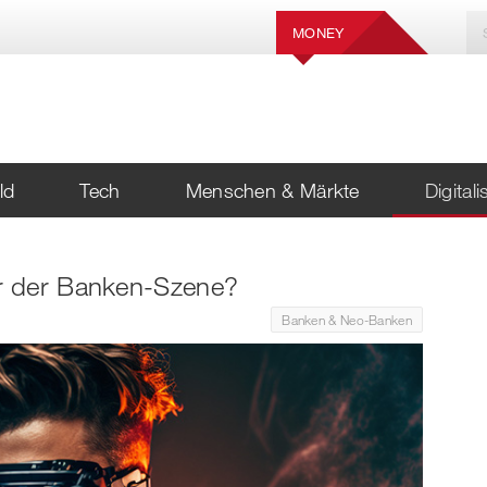
MONEY
ld
Tech
Menschen & Märkte
Digital
r der Banken-Szene?
Banken & Neo-Banken