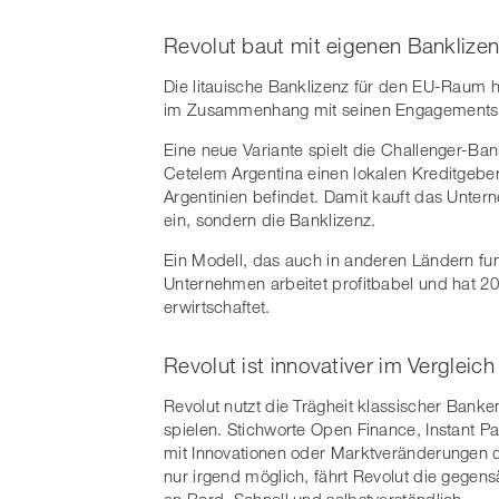
Revolut baut mit eigenen Banklize
Die litauische Banklizenz für den EU-Raum 
im Zusammenhang mit seinen Engagements in 
Eine neue Variante spielt die Challenger-Ban
Cetelem Argentina einen lokalen Kreditgebe
Argentinien befindet. Damit kauft das Un
ein, sondern die Banklizenz.
Ein Modell, das auch in anderen Ländern fun
Unternehmen arbeitet profitbabel und hat 20
erwirtschaftet.
Revolut ist innovativer im Vergleic
Revolut nutzt die Trägheit klassischer Bank
spielen. Stichworte Open Finance, Instant 
mit Innovationen oder Marktveränderungen di
nur irgend möglich, fährt Revolut die gegen
an Bord. Schnell und selbstverständlich.