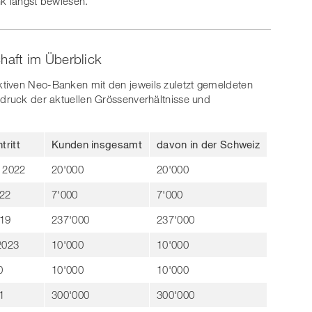
nk längst bewiesen.
aft im Überblick
tiven Neo-Banken mit den jeweils zuletzt gemeldeten
ndruck der aktuellen Grössenverhältnisse und
tritt
Kunden insgesamt
davon in der Schweiz
 2022
20'000
20'000
22
7'000
7'000
19
237'000
237'000
2023
10'000
10'000
0
10'000
10'000
1
300'000
300'000