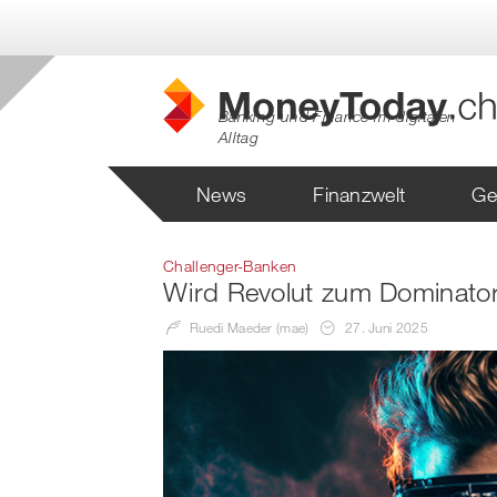
Banking und Finance im digitalen
Alltag
News
Finanzwelt
Ge
Challenger-Banken
Wird Revolut zum Dominato
Ruedi Maeder (mae)
27. Juni 2025