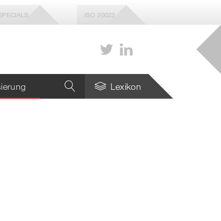
SPECIALS
ISO 20022
isierung
Lexikon