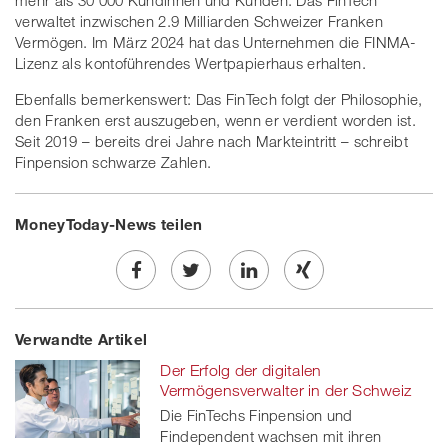
verwaltet inzwischen 2.9 Milliarden Schweizer Franken
Vermögen. Im März 2024 hat das Unternehmen die FINMA-
Lizenz als kontoführendes Wertpapierhaus erhalten.
Ebenfalls bemerkenswert: Das FinTech folgt der Philosophie,
den Franken erst auszugeben, wenn er verdient worden ist.
Seit 2019 – bereits drei Jahre nach Markteintritt – schreibt
Finpension schwarze Zahlen.
MoneyToday-News teilen
Share
Twe
Share
Share
Verwandte Artikel
on
et
on
on
Der Erfolg der digitalen
Facebook
on
linkedin
Xing
Vermögensverwalter in der Schweiz
Die FinTechs Finpension und
twitt
Findependent wachsen mit ihren