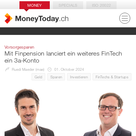
MONEY
SPECIALS
ISO 20022
Vorsorgesparen
Mit Finpension lanciert ein weiteres FinTech
ein 3a-Konto
Ruedi Maeder (mae)
01. Oktober 2024
Geld
Sparen
Investieren
FinTechs & Startups