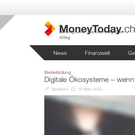
Banking und Finance im digitalen
Alltag
News
Finanzwelt
Ge
Weiterbildung
Digitale Ökosysteme – wenn
Redaktion
10. März 2022