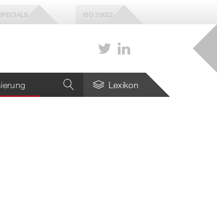
SPECIALS
ISO 20022
isierung
Lexikon