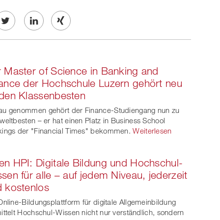
Twe
Share
Share
et
on
on
 Master of Science in Banking and
ook
on
linkedin
Xing
ance der Hochschule Luzern gehört neu
den Klassenbesten
witt
u genommen gehört der Finance-Studiengang nun zu
er
weltbesten – er hat einen Platz in Business School
ings der "Financial Times" bekommen.
Weiterlesen
n HPI: Digitale Bildung und Hochschul-
sen für alle – auf jedem Niveau, jederzeit
 kostenlos
Online-Bildungsplattform für digitale Allgemeinbildung
ittelt Hochschul-Wissen nicht nur verständlich, sondern