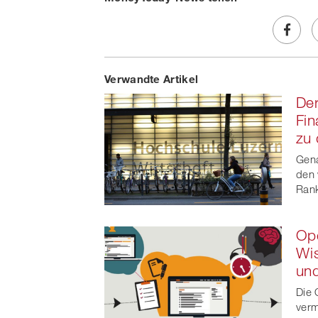
Share
Verwandte Artikel
on
Der
Faceb
Fin
zu 
t
Gena
den 
Rank
Ope
Wis
und
Die 
verm