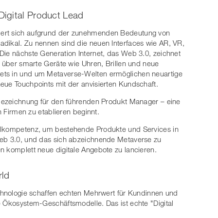
igital Product Lead
dert sich aufgrund der zunehmenden Bedeutung von
adikal. Zu nennen sind die neuen Interfaces wie AR, VR,
Die nächste Generation Internet, das Web 3.0, zeichnet
n über smarte Geräte wie Uhren, Brillen und neue
ets in und um Metaverse-Welten ermöglichen neuartige
eue Touchpoints mit der anvisierten Kundschaft.
nbezeichnung für den führenden Produkt Manager – eine
en Firmen zu etablieren beginnt.
selkompetenz, um bestehende Produkte und Services in
Web 3.0, und das sich abzeichnende Metaverse zu
n komplett neue digitale Angebote zu lancieren.
rld
echnologie schaffen echten Mehrwert für Kundinnen und
e Ökosystem-Geschäftsmodelle. Das ist echte "Digital