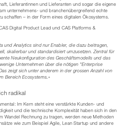
ft, Lieferantinnen und Lieferanten und sogar die eigene
insam unternehmens- und branchenübergreifend echte
 zu schaffen – in der Form eines digitalen Ökosystems.
 CAS Digital Product Lead und CAS Platforms &
a und Analytics sind nur Enabler, die dazu beitragen,
l, skalierbar und standardisiert umzusetzen. Zentral für
uente Neukonfiguration des Geschäftsmodells und das
 wenige Unternehmen über die nötigen "Enterprise
Das zeigt sich unter anderem in der grossen Anzahl von
 im Bereich Ecosystems
.
»
ch radikal
amental: Im Kern steht eine verstärkte Kunden- und
digkeit und die technische Komplexität haben sich in den
esem Wandel Rechnung zu tragen, werden neue Methoden
ätze wie zum Beispiel Agile, Lean Startup und andere