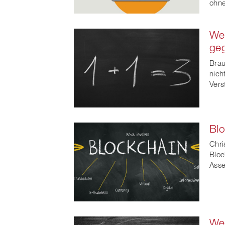
ohne
Web
ge
Brau
nich
Vers
Blo
Chri
Bloc
Asse
Web