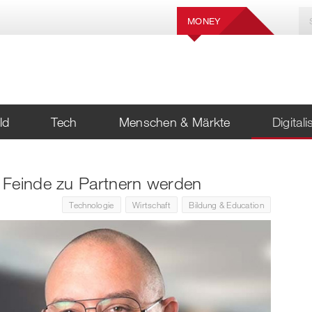
MONEY
ld
Tech
Menschen & Märkte
Digital
 Feinde zu Partnern werden
Technologie
Wirtschaft
Bildung & Education