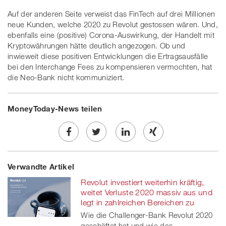
Auf der anderen Seite verweist das FinTech auf drei Millionen
neue Kunden, welche 2020 zu Revolut gestossen wären. Und,
ebenfalls eine (positive) Corona-Auswirkung, der Handelt mit
Kryptowährungen hätte deutlich angezogen. Ob und
inwieweit diese positiven Entwicklungen die Ertragsausfälle
bei den Interchange Fees zu kompensieren vermochten, hat
die Neo-Bank nicht kommuniziert.
MoneyToday-News teilen
Share
Twe
Share
Share
Verwandte Artikel
on
et
on
on
Revolut investiert weiterhin kräftig,
Facebook
on
linkedin
Xing
weitet Verluste 2020 massiv aus und
legt in zahlreichen Bereichen zu
twitt
Wie die Challenger-Bank Revolut 2020
geschäftet hat und wie das