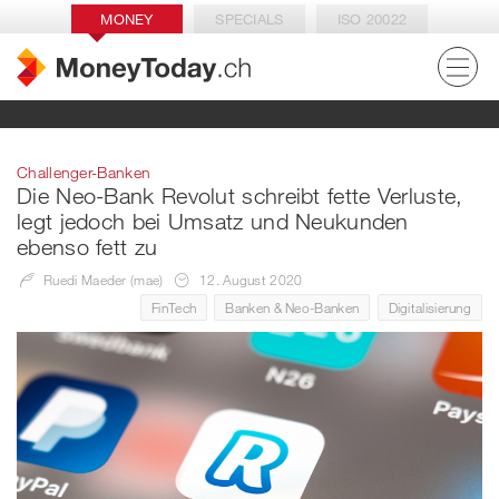
MONEY
SPECIALS
ISO 20022
Challenger-Banken
Die Neo-Bank Revolut schreibt fette Verluste,
legt jedoch bei Umsatz und Neukunden
ebenso fett zu
Ruedi Maeder (mae)
12. August 2020
FinTech
Banken & Neo-Banken
Digitalisierung