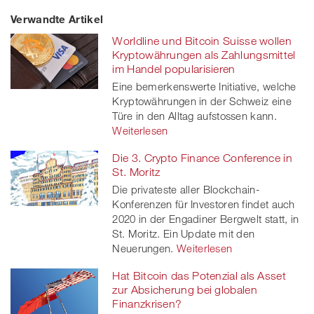
Verwandte Artikel
on
et
on
on
Worldline und Bitcoin Suisse wollen
Facebook
on
linkedin
Xing
Kryptowährungen als Zahlungsmittel
im Handel popularisieren
twitt
Eine bemerkenswerte Initiative, welche
Kryptowährungen in der Schweiz eine
er
Türe in den Alltag aufstossen kann.
Weiterlesen
Die 3. Crypto Finance Conference in
St. Moritz
Die privateste aller Blockchain-
Konferenzen für Investoren findet auch
2020 in der Engadiner Bergwelt statt, in
St. Moritz. Ein Update mit den
Neuerungen.
Weiterlesen
Hat Bitcoin das Potenzial als Asset
zur Absicherung bei globalen
Finanzkrisen?