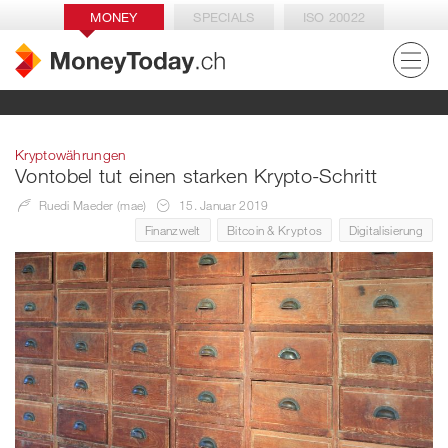
MONEY
SPECIALS
ISO 20022
Kryptowährungen
Vontobel tut einen starken Krypto-Schritt
Ruedi Maeder (mae)
15. Januar 2019
Finanzwelt
Bitcoin & Kryptos
Digitalisierung