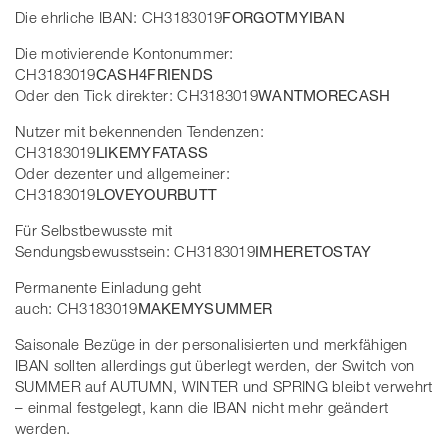
Die ehrliche IBAN: CH3183019
FORGOTMYIBAN
Die motivierende Kontonummer:
CH3183019
CASH4FRIENDS
Oder den Tick direkter: CH3183019
WANTMORECASH
Nutzer mit bekennenden Tendenzen:
CH3183019
LIKEMYFATASS
Oder dezenter und allgemeiner:
CH3183019
LOVEYOURBUTT
Für Selbstbewusste mit
Sendungsbewusstsein: CH3183019
IMHERETOSTAY
Permanente Einladung geht
auch: CH3183019
MAKEMYSUMMER
Saisonale Bezüge in der personalisierten und merkfähigen
IBAN sollten allerdings gut überlegt werden, der Switch von
SUMMER auf AUTUMN, WINTER und SPRING bleibt verwehrt
– einmal festgelegt, kann die IBAN nicht mehr geändert
werden.