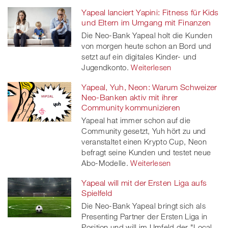
Yapeal lanciert Yapini: Fitness für Kids
Facebook
on
linkedin
Xing
und Eltern im Umgang mit Finanzen
Die Neo-Bank Yapeal holt die Kunden
twitt
von morgen heute schon an Bord und
setzt auf ein digitales Kinder- und
er
Jugendkonto.
Weiterlesen
Yapeal, Yuh, Neon: Warum Schweizer
Neo-Banken aktiv mit ihrer
Community kommunizieren
Yapeal hat immer schon auf die
Community gesetzt, Yuh hört zu und
veranstaltet einen Krypto Cup, Neon
befragt seine Kunden und testet neue
Abo-Modelle.
Weiterlesen
Yapeal will mit der Ersten Liga aufs
Spielfeld
Die Neo-Bank Yapeal bringt sich als
Presenting Partner der Ersten Liga in
Position und will im Umfeld der "Local