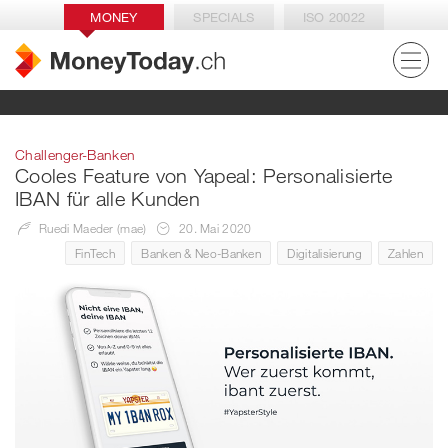
MONEY
SPECIALS
ISO 20022
Challenger-Banken
Cooles Feature von Yapeal: Personalisierte
IBAN für alle Kunden
Ruedi Maeder (mae)
20. Mai 2020
FinTech
Banken & Neo-Banken
Digitalisierung
Zahlen