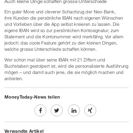
Auch kleine Dinge schaffen grosse Unterschiede
Ein guter Move und cleverer Schachzug der Neo-Bank,
ihre Kunden die persönliche IBAN nach eigenen Wünschen
und Vorlieben über die App selbst kreieren zu lassen. Die
eigene IBAN wird so zur persönlichen Kontosignatur, zum
Statement und die Kontonummer wird merkfähig. Vor allem
jedoch: das coole Feature gehört zu den kleinen Dingen,
welche grosse Unterschiede schaffen können.
Wer schon mal über seine IBAN mit 21 Ziffern und
Buchstaben gestolpert ist, wird die personalisierte Ausführung
mögen – und damit auch jene, die sie möglich machen und
anbieten.
MoneyToday-News teilen
Share
Twe
Share
Share
Verwandte Artikel
on
et
on
on