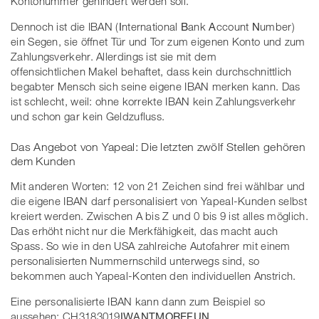
Kontonummer gehindert werden soll.
Dennoch ist die IBAN (
I
nternational
B
ank
A
ccount
N
umber)
ein Segen, sie öffnet Tür und Tor zum eigenen Konto und zum
Zahlungsverkehr. Allerdings ist sie mit dem
offensichtlichen Makel behaftet, dass kein durchschnittlich
begabter Mensch sich seine eigene IBAN merken kann. Das
ist schlecht, weil: ohne korrekte IBAN kein Zahlungsverkehr
und schon gar kein Geldzufluss.
Das Angebot von Yapeal: Die letzten zwölf Stellen gehören
dem Kunden
Mit anderen Worten: 12 von 21 Zeichen sind frei wählbar und
die eigene IBAN darf personalisiert von Yapeal-Kunden selbst
kreiert werden. Zwischen A bis Z und 0 bis 9 ist alles möglich.
Das erhöht nicht nur die Merkfähigkeit, das macht auch
Spass. So wie in den USA zahlreiche Autofahrer mit einem
personalisierten Nummernschild unterwegs sind, so
bekommen auch Yapeal-Konten den individuellen Anstrich.
Eine personalisierte IBAN kann dann zum Beispiel so
aussehen: CH3183019
IWANTMOREFUN