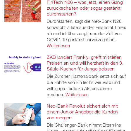
FinTech N26 – was jetzt, einen Gang
zurückschalten oder sogar gestärkt
durchstarten?
Durchstarten, sagt die Neo-Bank N26,
schwächt Zitate aus der Financial Times
ab und ist überzeugt, aus der Zeit von
COVID-19 gestärkt hervorzugehen.
Weiterlesen
ZKB lanciert Frankly, greift mit tiefen
Preisen an und will herzhaft in den 3.
Säule-Kuchen für Junge beissen
Die Zürcher Kantonalbank setzt sich auf
die Fährte von FinTechs wie Viac und
will junge Leute zu Aktiensparern
machen.
Weiterlesen
Neo-Bank Revolut sichert sich mit
einem Junior-Angebot die Kunden
von morgen
Die Challenger-Bank nimmt Eltern ins
Visier – deren Kids sollen über "Revolut