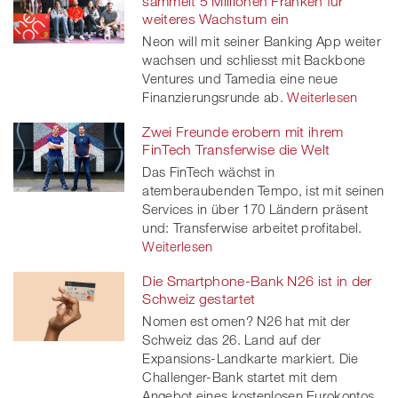
sammelt 5 Millionen Franken für
weiteres Wachstum ein
Neon will mit seiner Banking App weiter
wachsen und schliesst mit Backbone
Ventures und Tamedia eine neue
Finanzierungsrunde ab.
Weiterlesen
Zwei Freunde erobern mit ihrem
FinTech Transferwise die Welt
Das FinTech wächst in
atemberaubenden Tempo, ist mit seinen
Services in über 170 Ländern präsent
und: Transferwise arbeitet profitabel.
Weiterlesen
Die Smartphone-Bank N26 ist in der
Schweiz gestartet
Nomen est omen? N26 hat mit der
Schweiz das 26. Land auf der
Expansions-Landkarte markiert. Die
Challenger-Bank startet mit dem
Angebot eines kostenlosen Eurokontos.