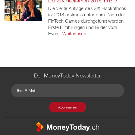
Der SIX Hackathon 2018 im Bild
Die vierte Auflage des SIX Hackathons
ist 2018 erstmals unter dem Dach der
FinTech Games durchgeführt worden.
Erste Erfahrungen und Bilder vom
Event.
Weiterlesen
Der MoneyToday Newsletter