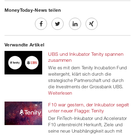
MoneyToday-News teilen
Share
Twe
Share
Share
Verwandte Artikel
on
et
on
on
UBS und Inkubator Tenity spannen
Facebook
on
linkedin
Xing
zusammen
Wie es mit dem Tenity Incubation Fund
twitt
weitergeht, klärt sich durch die
strategische Partnerschaft und durch
er
die Investments der Grossbank UBS.
Weiterlesen
F10 war gestern, der Inkubator segelt
unter neuer Flagge: Tenity
Der FinTech-Inkubator und Accelerator
F10 unterstreicht Herkunft, Ziele und
seine neue Unabhängigkeit auch mit