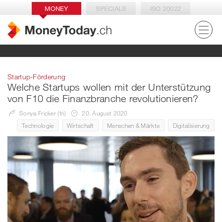
MONEY
SPECIALS
ISO 20022
Startup-Förderung
Welche Startups wollen mit der Unterstützung
von F10 die Finanzbranche revolutionieren?
Sonya Fricker (fri)
20. August 2020
Technologie
Wirtschaft
Menschen & Märkte
Digitalisierung