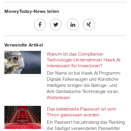
MoneyToday-News teilen
Share
Twe
Share
Share
Verwandte Artikel
on
et
on
on
Warum ist das Compliance-
Facebook
on
linkedin
Xing
Technologie-Unternehmen Hawk AI
interessant für Investoren?
twitt
Der Name ist bei Hawk AI Programm:
Digitale Falkenaugen und Künstliche
er
Intelligenz bringen die Betrugs- und
Anti-Geldwäsche-Technologie voran.
Weiterlesen
Das beliebteste Passwort ist vom
Thron gestossen worden
Ein Passwort hat jahrelang das Ranking
der häufigst verwendeten Passwörter