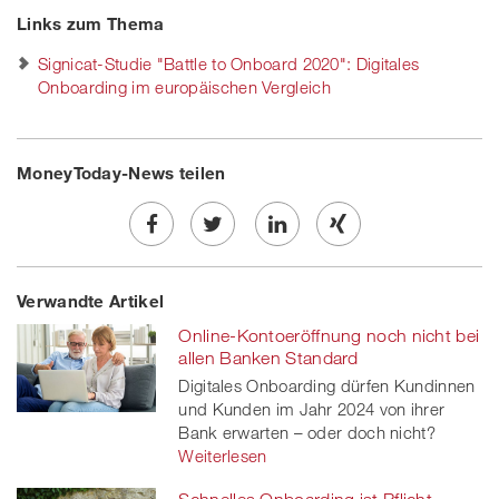
Links zum Thema
Signicat-Studie "Battle to Onboard 2020": Digitales
Onboarding im europäischen Vergleich
MoneyToday-News teilen
Share
Twe
Share
Share
Verwandte Artikel
on
et
on
on
Online-Kontoeröffnung noch nicht bei
Facebook
on
linkedin
Xing
allen Banken Standard
Digitales Onboarding dürfen Kundinnen
twitt
und Kunden im Jahr 2024 von ihrer
Bank erwarten – oder doch nicht?
er
Weiterlesen