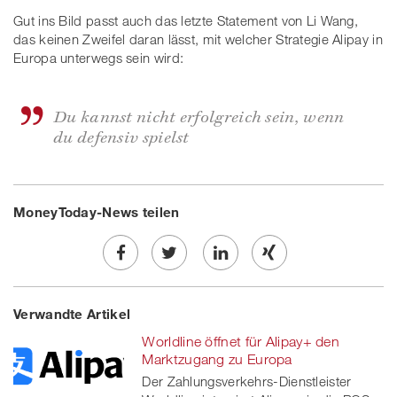
Gut ins Bild passt auch das letzte Statement von Li Wang,
das keinen Zweifel daran lässt, mit welcher Strategie Alipay in
Europa unterwegs sein wird:
Du kannst nicht erfolgreich sein, wenn
du defensiv spielst
MoneyToday-News teilen
Share
Twe
Share
Share
Verwandte Artikel
on
et
on
on
Worldline öffnet für Alipay+ den
Facebook
on
linkedin
Xing
Marktzugang zu Europa
Der Zahlungsverkehrs-Dienstleister
twitt