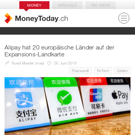
MONEY
SPECIALS
ISO 20022
Alipay hat 20 europäische Länder auf der
Expansions-Landkarte
Ruedi Maeder (mae)
26. Juni 2018
Finanzwelt
FinTech
Zahlen