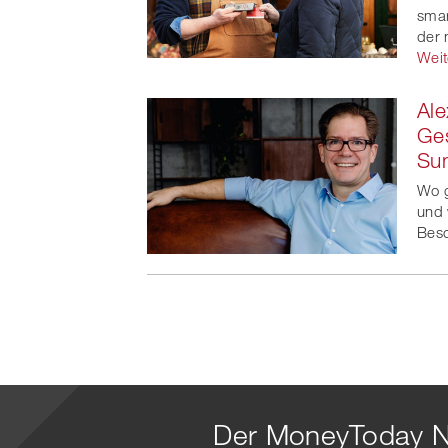
smar
der 
Weit
Ale
Ges
Su
Wo g
und 
Beso
Der MoneyToday N