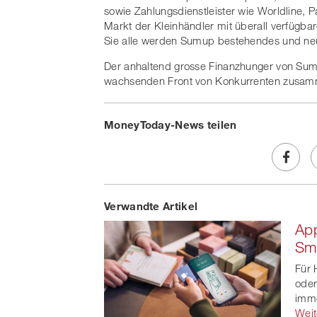
sowie Zahlungsdienstleister wie Worldline,
Markt der Kleinhändler mit überall verfügba
Sie alle werden Sumup bestehendes und neue
Der anhaltend grosse Finanzhunger von Sumup
wachsenden Front von Konkurrenten zusa
MoneyToday-News teilen
Share
Verwandte Artikel
on
App
Faceb
Sm
t
Für 
oder
imme
Weit