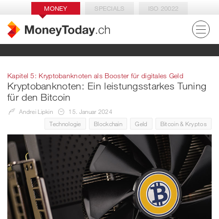
MONEY
SPECIALS
ISO 20022
Kapitel 5: Kryptobanknoten als Booster für digitales Geld
Kryptobanknoten: Ein leistungsstarkes Tuning
für den Bitcoin
Andrei Lipkin
15. Januar 2024
Technologie
Blockchain
Geld
Bitcoin & Kryptos