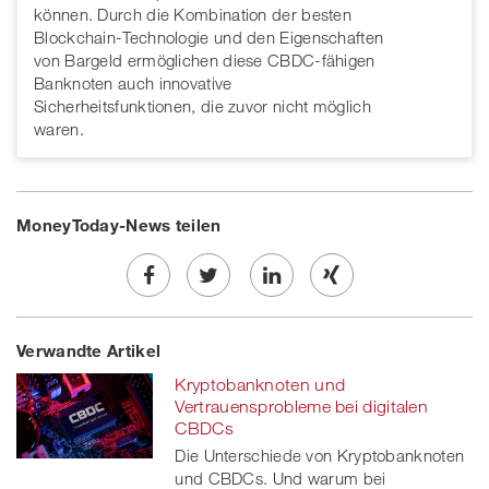
können. Durch die Kombination der besten
Blockchain-Technologie und den Eigenschaften
von Bargeld ermöglichen diese CBDC-fähigen
Banknoten auch innovative
Sicherheitsfunktionen, die zuvor nicht möglich
waren.
MoneyToday-News teilen
Share
Twe
Share
Share
Verwandte Artikel
on
et
on
on
Kryptobanknoten und
Facebook
on
linkedin
Xing
Vertrauensprobleme bei digitalen
CBDCs
twitt
Die Unterschiede von Kryptobanknoten
und CBDCs. Und warum bei
er