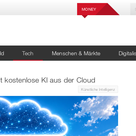
MONEY
ld
Tech
Menschen & Märkte
Digital
rt kostenlose KI aus der Cloud
Künstliche Intelligenz