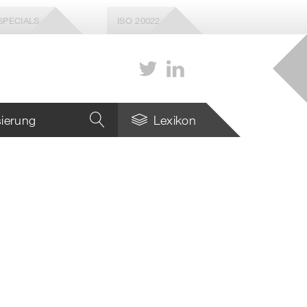
SPECIALS
ISO 20022
isierung
Lexikon