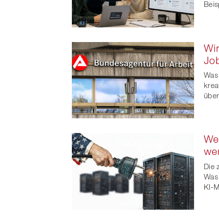
Beis
Wir
Jo
Was 
krea
über
Wen
we
Die 
Was 
KI-M