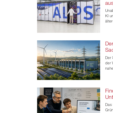
au
t
Unab
KI u
älte
Der
Sa
Der 
der 
nahe
Fin
Un
Das 
Grün