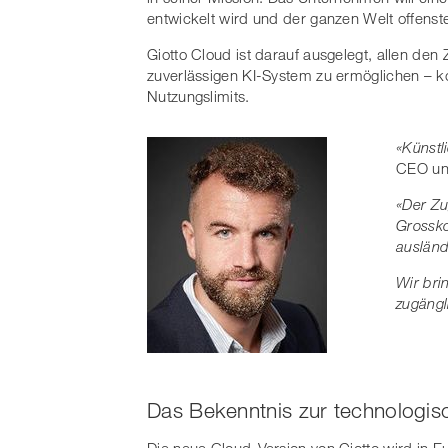
entwickelt wird und der ganzen Welt offenste
Giotto Cloud ist darauf ausgelegt, allen den
zuverlässigen KI-System zu ermöglichen – k
Nutzungslimits.
«Künstl
CEO und
«Der
Zu
Grossko
ausländ
Wir brin
zugängl
Das Bekenntnis zur technologis
Die neue Cloud-Version von Giotto wird in 