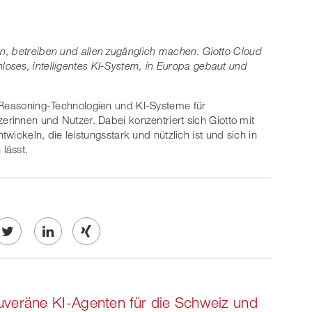
n,
betreiben
und
allen
zugänglich
machen.
Giotto
Cloud
nloses,
intelligentes
KI-System,
in
Europa
gebaut
und
e Reasoning-Technologien und KI-Systeme für
erinnen und Nutzer. Dabei konzentriert sich Giotto mit
twickeln, die leistungsstark und nützlich ist und sich in
lässt.
Twe
Share
Share
et
on
on
veräne KI-Agenten für die Schweiz und
ook
on
linkedin
Xing