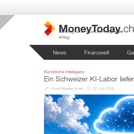
Banking und Finance im digitalen
Alltag
News
Finanzwelt
Ge
Künstliche Intelligenz
Ein Schweizer KI-Labor liefe
Ruedi Maeder (mae)
02. Juli 2026