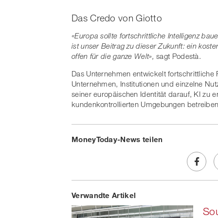
Das Credo von Giotto
«Europa
sollte
fortschrittliche
Intelligenz
baue
ist unser
Beitrag
zu
dieser
Zukunft:
ein
koste
offen
für
die ganze Welt»,
sagt Podestà.
Das Unternehmen entwickelt fortschrittlich
Unternehmen, Institutionen und einzelne Nutz
seiner europäischen Identität darauf, KI zu en
kundenkontrollierten Umgebungen betreiben 
MoneyToday-News teilen
Share
Verwandte Artikel
on
Sou
Faceb