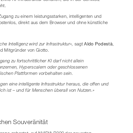
ht.
 Zugang zu einem leistungsstarken, intelligenten und
ostenlos, direkt aus dem Browser und ohne künstliche
iche
Intelligenz
wird
zur
Infrastruktur»,
sagt
Aldo Podestà
,
 Mitgründer von Giotto.
gang zu fortschrittlicher KI darf nicht allein
nzernen, Hyperscalern oder geschlossenen
ischen Plattformen vorbehalten sein.
gen eine intelligente Infrastruktur heraus, die offen und
ich ist – und für Menschen überall von Nutzen.»
chen Souveränität
Europa gehostet, auf NVIDIA B300 der neuesten