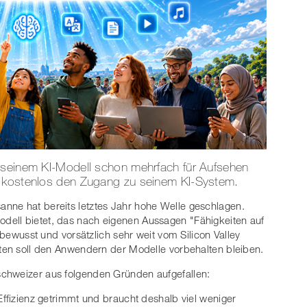
 seinem KI-Modell schon mehrfach für Aufsehen
n kostenlos den Zugang zu seinem KI-System.
nne hat bereits letztes Jahr hohe Welle geschlagen.
odell bietet, das nach eigenen Aussagen "Fähigkeiten auf
s bewusst und vorsätzlich sehr weit vom Silicon Valley
aten soll den Anwendern der Modelle vorbehalten bleiben.
chweizer aus folgenden Gründen aufgefallen:
Effizienz getrimmt und braucht deshalb viel weniger