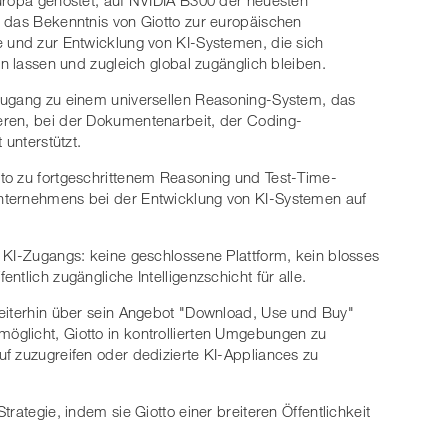
t das Bekenntnis von Giotto zur europäischen
e und zur Entwicklung von KI-Systemen, die sich
en lassen und zugleich global zugänglich bleiben.
Zugang zu einem universellen Reasoning-System, das
eren, bei der Dokumentenarbeit, der Coding-
 unterstützt.
to zu fortgeschrittenem Reasoning und Test-Time-
nternehmens bei der Entwicklung von KI-Systemen auf
 KI-Zugangs: keine geschlossene Plattform, kein blosses
tlich zugängliche Intelligenzschicht für alle.
weiterhin über sein Angebot "Download, Use und Buy"
glicht, Giotto in kontrollierten Umgebungen zu
f zuzugreifen oder dedizierte KI-Appliances zu
rategie, indem sie Giotto einer breiteren Öffentlichkeit