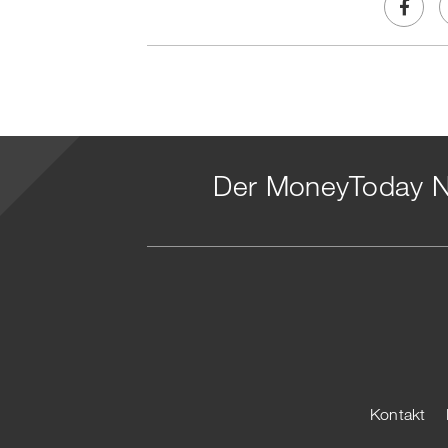
Share
on
Faceb
t
Der MoneyToday N
Kontakt