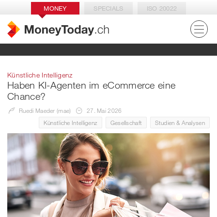
MONEY
SPECIALS
ISO 20022
Künstliche Intelligenz
Haben KI-Agenten im eCommerce eine
Chance?
Ruedi Maeder (mae)
27. Mai 2026
Künstliche Intelligenz
Gesellschaft
Studien & Analysen