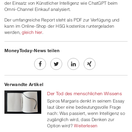
der Einsatz von Künstlicher Intelligenz wie ChatGPT beim
Omni-Channel Einkauf analysiert.
Der umfangreiche Report steht als PDF zur Verfügung und
kann im Online-Shop der HSG kostenlos runtergeladen
werden,
gleich hier
.
MoneyToday-News teilen
Share
Twe
Share
Share
Verwandte Artikel
on
et
on
on
Der Tod des menschlichen Wissens
Facebook
on
linkedin
Xing
Spiros Margaris denkt in seinem Essay
laut über eine bedeutungsvolle Frage
twitt
nach: Was passiert, wenn Intelligenz so
er
zugänglich wird, dass Denken zur
Option wird?
Weiterlesen