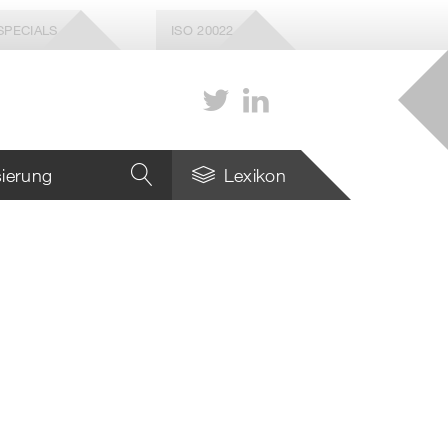
SPECIALS
ISO 20022
isierung
Lexikon