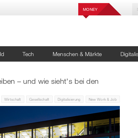
MONEY
ld
Tech
Menschen & Märkte
Digital
iben – und wie sieht's bei den
Wirtschaft
Gesellschaft
Digitalisierung
New Work & Job