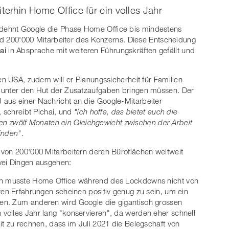
terhin Home Office für ein volles Jahr
dehnt Google die Phase Home Office bis mindestens
und 200'000 Mitarbeiter des Konzerns. Diese Entscheidung
ai
in Absprache mit weiteren Führungskräften gefällt und
en USA, zudem will er Planungssicherheit für Familien
 unter den Hut der Zusatzaufgaben bringen müssen. Der
aus einer Nachricht an die Google-Mitarbeiter
, schreibt Pichai, und
"ich hoffe, das bietet euch die
hsten zwölf Monaten ein Gleichgewicht zwischen der Arbeit
inden"
.
 von 200'000 Mitarbeitern deren Büroflächen weltweit
wei Dingen ausgehen:
en musste Home Office während des Lockdowns nicht von
ten Erfahrungen scheinen positiv genug zu sein, um ein
en. Zum anderen wird Google die gigantisch grossen
volles Jahr lang "konservieren", da werden eher schnell
it zu rechnen, dass im Juli 2021 die Belegschaft von