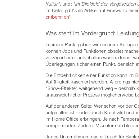
Kultur"
, und:
"im Blickfeld der Vorgesetzten 
im Detail gibt's im Artikel auf Finews zu lese
entbehrlich"
Was steht im Vordergrund: Leistun
In einem Punkt geben wir unserem Kollegen 
können Jobs und Funktionen obsolet machen
verzögert oder aufgehalten werden kann, wag
Überlegungen sicher einen Punkt, der sich 
Die Entbehrlichkeit einer Funktion kann im 
Auffälligkeit kaschiert werden. Allerdings ni
"Show-Effekte" weitgehend weg – deshalb ka
unausweichlicher Prozess möglicherweise b
Auf der anderen Seite: Wer schon vor der 
aufgefallen ist – oder durch Kreativität und
im Home Office erbringen. Je nach Temperam
komprimierter. Zudem: Mischformen bleiben 
Jedes Unternehmen, das gilt auch für Bank