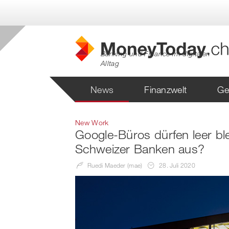
Banking und Finance im digitalen
Alltag
News
Finanzwelt
Ge
New Work
Google-Büros dürfen leer ble
Schweizer Banken aus?
Ruedi Maeder (mae)
28. Juli 2020