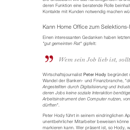
deren Funktion eine beratende Rolle beinhalt
Kontakte mit Kunden notwendig machen wü
Kann Home Office zum Selektions-F
Einen interessanten Gedanken haben letzte
"gut gemeinten Rat"
gipfelt:
Wem sein Job lieb ist, sol
Wirtschaftsjournalist
Peter Hody
begründet 
Wandel der Banken- und Finanzbranche,
"d
Angestellten durch Digitalisierung und Industr
deren Jobs keine soziale Interaktion benöti
Arbeitsinstrument den Computer nutzen, von
dürften"
.
Peter Hody führt in seinem eindringlichen App
unentbehrlicher Mitarbeiter beweisen könn
markieren kann. Wer präsent ist, so Hody, 