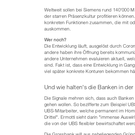
Weltweit sollen bei Siemens rund 140'000 M
der starren Präsenzkultur profitieren können.
konkreten Funktionen zusammen, die mit od
auskommen.
Wer noch?
Die Entwicklung läuft, ausgelöst durch Cor
andere haben ihre Öffnung bereits kommuniz
andere Unternehmen evaluieren aktuell, we
sind. Fakt ist, dass eine Entwicklung in Gan
viel später konkrete Konturen bekommen hät
Und wie halten's die Banken in de
Die Signale mehren sich, dass auch Banken u
gehen wollen. So bezifferte zum Beispiel U
UBS-Mitarbeiter, welche permanent im Home 
Drittel". Ermotti sieht darin "immense Aus
die von der UBS flexibler bewirtschaftet we
Die Grossbank will aus naheliegenden Gründe