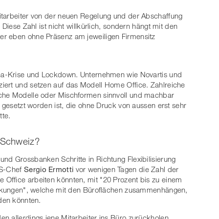
itarbeiter von der neuen Regelung und der Abschaffung
 Diese Zahl ist nicht willkürlich, sondern hängt mit den
er eben ohne Präsenz am jeweiligen Firmensitz
ona-Krise und Lockdown. Unternehmen wie Novartis und
iert und setzen auf das Modell Home Office. Zahlreiche
lche Modelle oder Mischformen sinnvoll und machbar
g gesetzt worden ist, die ohne Druck von aussen erst sehr
te.
r Schweiz?
nd Grossbanken Schritte in Richtung Flexibilisierung
BS-Chef
Sergio Ermotti
vor wenigen Tagen die Zahl der
Office arbeiten könnten, mit "20 Prozent bis zu einem
wirkungen", welche mit den Büroflächen zusammenhängen,
rden könnten.
n allerdings jene Mitarbeiter ins Büro zurückholen,