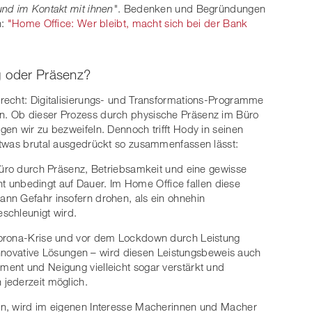
und im Kontakt mit ihnen"
. Bedenken und Begründungen
n:
"Home Office: Wer bleibt, macht sich bei der Bank
g oder Präsenz?
recht: Digitalisierungs- und Transformations-Programme
. Ob dieser Prozess durch physische Präsenz im Büro
en wir zu bezweifeln. Dennoch trifft Hody in seinen
etwas brutal ausgedrückt so zusammenfassen lässt:
Büro durch Präsenz, Betriebsamkeit und eine gewisse
cht unbedingt auf Dauer. Im Home Office fallen diese
nn Gefahr insofern drohen, als ein ohnehin
eschleunigt wird.
Corona-Krise und vor dem Lockdown durch Leistung
 innovative Lösungen – wird diesen Leistungsbeweis auch
ent und Neigung vielleicht sogar verstärkt und
jederzeit möglich.
en, wird im eigenen Interesse Macherinnen und Macher