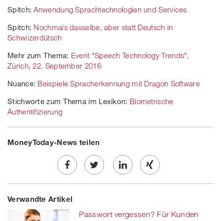
Spitch:
Anwendung Sprachtechnologien und Services
Spitch:
Nochmals dasselbe, aber statt Deutsch in
Schwiizerdütsch
Mehr zum Thema:
Event "Speech Technology Trends",
Zürich, 22. September 2016
Nuance:
Beispiele Spracherkennung mit Dragon Software
Stichworte zum Thema im Lexikon:
Biometrische
Authentifizierung
MoneyToday-News teilen
Share
Twe
Share
Share
Verwandte Artikel
on
et
on
on
Passwort vergessen? Für Kunden
Facebook
on
linkedin
Xing