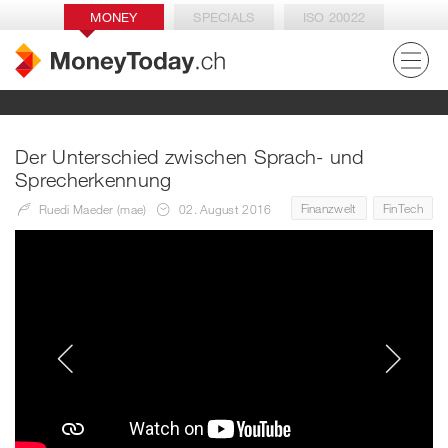
MONEY
SPECIALS
ISO 20022
Der Unterschied zwischen Sprach- und
Sprecherkennung
Finanzwelt
FinTech
Ruedi Maeder (mae)
02. August 2016