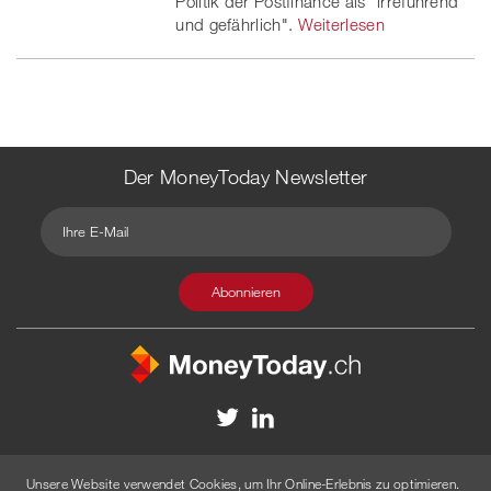
Politik der Postfinance als "irreführend
und gefährlich".
Weiterlesen
Der MoneyToday Newsletter
Kontakt
Redaktion
Impressum
Datenschutzerklärung
Unsere Website verwendet Cookies, um Ihr Online-Erlebnis zu optimieren.
Disclaimer
Werbung