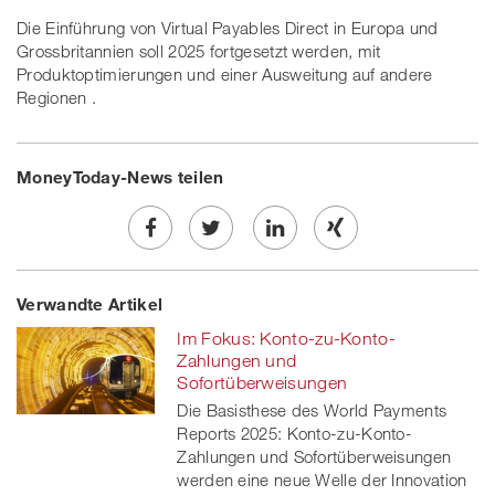
Die Einführung von Virtual Payables Direct in Europa und
Grossbritannien soll 2025 fortgesetzt werden, mit
Produktoptimierungen und einer Ausweitung auf andere
Regionen .
MoneyToday-News teilen
Share
Twe
Share
Share
Verwandte Artikel
on
et
on
on
Im Fokus: Konto-zu-Konto-
Facebook
on
linkedin
Xing
Zahlungen und
Sofortüberweisungen
twitt
Die Basisthese des World Payments
Reports 2025: Konto-zu-Konto-
er
Zahlungen und Sofortüberweisungen
werden eine neue Welle der Innovation