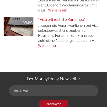
zusätzliche Aufwände für Banken – in
der EU gehört Wochenendarbeit mit
dazu.
Weiterlesen
"Visa erfindet die Karte neu"...
...sagen die Verantwortlichen bei Visa
selbstbewusst und zaubern am
Payments Forum in San Francisco
zahlreiche Neuerungen aus dem Hut.
Weiterlesen
Der MoneyToday Newsletter