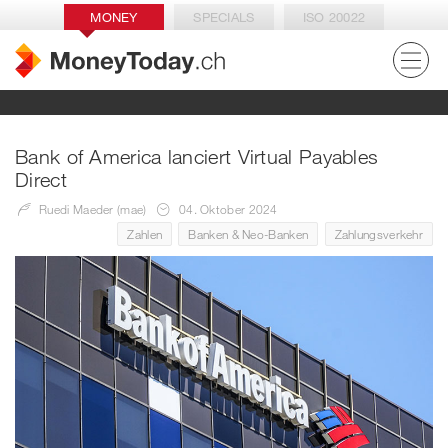
MONEY
SPECIALS
ISO 20022
Bank of America lanciert Virtual Payables
Direct
Ruedi Maeder (mae)
04. Oktober 2024
Zahlen
Banken & Neo-Banken
Zahlungsverkehr