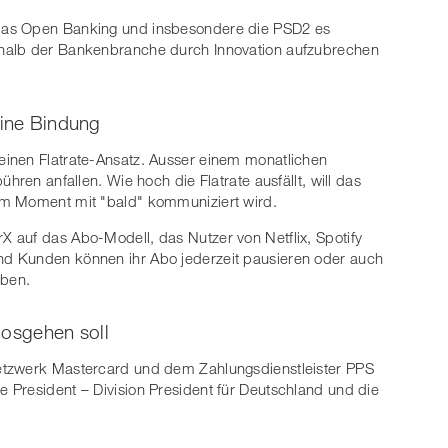
das Open Banking und insbesondere die PSD2 es
halb der Bankenbranche durch Innovation aufzubrechen
eine Bindung
inen Flatrate-Ansatz. Ausser einem monatlichen
hren anfallen. Wie hoch die Flatrate ausfällt, will das
im Moment mit "bald" kommuniziert wird.
 auf das Abo-Modell, das Nutzer von Netflix, Spotify
d Kunden können ihr Abo jederzeit pausieren oder auch
eben.
losgehen soll
etzwerk Mastercard und dem Zahlungsdienstleister PPS
ce President – Division President für Deutschland und die