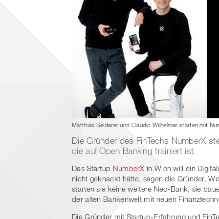
Matthias Seiderer und Claudio Wilhelmer starten mit Num
Die Gründer des FinTechs NumberX stel
die auf Open Banking trainiert ist.
Das Startup
NumberX
in Wien will ein Digit
nicht geknackt hätte, sagen die Gründer. 
starten sie keine weitere Neo-Bank, sie ba
der alten Bankenwelt mit neuen Finanztechn
Die Gründer mit Startup-Erfahrung und Fin