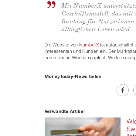
Mit NumberX unterstützen
Geschäftsmodell, das mit 
Banking für Nutzerinnen 
alltäglichen Leben wird
Die Website von
NumberX
ist aufgeschaltet
Interessenten und Kunden ein. Der Marktstart
kommenden Wochen geplant. Weitere europä
MoneyToday-News teilen
Share
Verwandte Artikel
on
Wie
Faceb
Sw