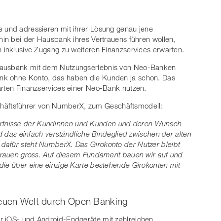
e und adressieren mit ihrer Lösung genau jene
rhin bei der Hausbank ihres Vertrauens führen wollen,
n inklusive Zugang zu weiteren Finanzservices erwarten.
 Hausbank mit dem Nutzungserlebnis von Neo-Banken
nk ohne Konto, das haben die Kunden ja schon. Das
marten Finanzservices einer Neo-Bank nutzen.
häftsführer von NumberX, zum Geschäftsmodell:
ürfnisse der Kundinnen und Kunden und deren Wunsch
nd das einfach verständliche Bindeglied zwischen der alten
dafür steht NumberX. Das Girokonto der Nutzer bleibt
rtrauen gross. Auf diesem Fundament bauen wir auf und
die über eine einzige Karte bestehende Girokonten mit
neuen Welt durch Open Banking
r iOS- und Android-Endgeräte mit zahlreichen