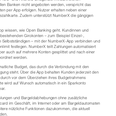
nellen Banken nicht angeboten werden, verspricht das
ten per App erfolgen. Nutzer erhalten neben einer
Bezahlkarte. Zudem unterstützt NumberX die gängigen
App wissen, wie Open Banking geht. Kundinnen und
 bestehenden Girokonten – zum Beispiel Einzel-,
n Selbstständigen – mit der NumberX-App verbinden und
nlimit festlegen. NumberX teilt Zahlungen automatisiert
ber auch auf mehrere Konten gesplittet und nach einer
eordnet werden.
onatliche Budget, das durch die Verbindung mit den
ügung steht. Über die App behalten Kunden jederzeit den
dadurch vor dem Überziehen ihres Budgetrahmens
te wird auf Wunsch automatisch in ein Sparkonto
bar.
hlungen und Bargeldabhebungen ohne zusätzliche
card im Geschäft, im Internet oder am Bargeldautomaten
itere nützliche Funktionen dazukommen, die aktuell
rden.