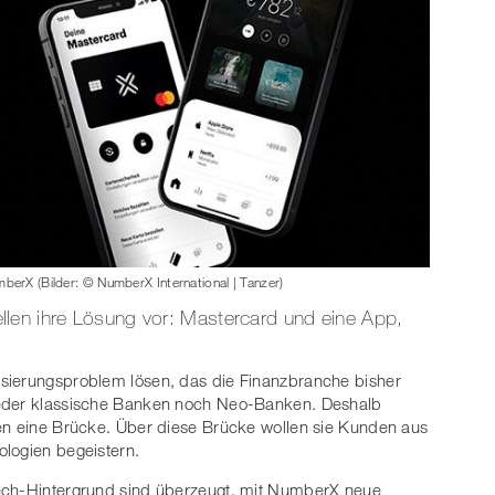
berX (Bilder: © NumberX International | Tanzer)
len ihre Lösung vor: Mastercard und eine App,
alisierungsproblem lösen, das die Finanzbranche bisher
Weder klassische Banken noch Neo-Banken. Deshalb
uen eine Brücke. Über diese Brücke wollen sie Kunden aus
ologien begeistern.
Tech-Hintergrund sind überzeugt, mit NumberX neue