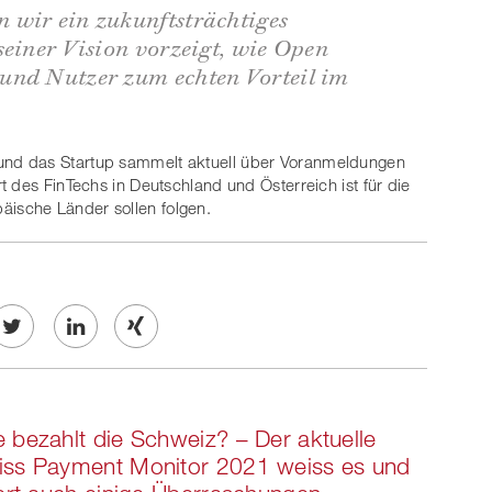
 wir ein zukunftsträchtiges
seiner Vision vorzeigt, wie Open
und Nutzer zum echten Vorteil im
 und das Startup sammelt aktuell über Voranmeldungen
 des FinTechs in Deutschland und Österreich ist für die
ische Länder sollen folgen.
Twe
Share
Share
et
on
on
 bezahlt die Schweiz? – Der aktuelle
ook
on
linkedin
Xing
iss Payment Monitor 2021 weiss es und