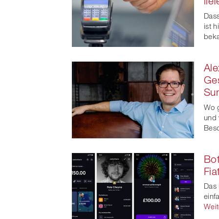
lie
t
Dass
ist 
beka
Ale
Ges
Su
Wo g
und 
Beso
Bot
Fia
Das 
einf
Weit