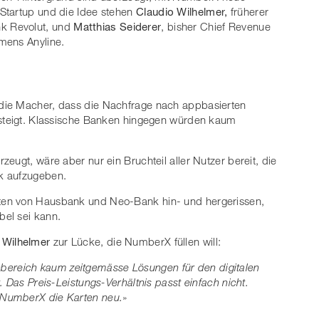
Startup und die Idee stehen
Claudio Wilhelmer,
früherer
k Revolut, und
Matthias Seiderer
, bisher Chief Revenue
mens Anyline.
die Macher, dass die Nachfrage nach appbasierten
nsteigt. Klassische Banken hingegen würden kaum
eugt, wäre aber nur ein Bruchteil aller Nutzer bereit, die
k aufzugeben.
ten von Hausbank und Neo-Bank hin- und hergerissen,
el sei kann.
 Wilhelmer
zur Lücke, die NumberX füllen will:
bereich kaum zeitgemässe Lösungen für den digitalen
. Das Preis-Leistungs-Verhältnis passt einfach nicht.
 NumberX die Karten neu.
»