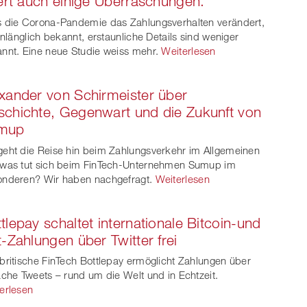
fert auch einige Überraschungen.
witt
 die Corona-Pandemie das Zahlungsverhalten verändert,
er
hinlänglich bekannt, erstaunliche Details sind weniger
nnt. Eine neue Studie weiss mehr.
Weiterlesen
xander von Schirmeister über
chichte, Gegenwart und die Zukunft von
mup
eht die Reise hin beim Zahlungsverkehr im Allgemeinen
was tut sich beim FinTech-Unternehmen Sumup im
nderen? Wir haben nachgefragt.
Weiterlesen
tlepay schaltet internationale Bitcoin-und
t-Zahlungen über Twitter frei
britische FinTech Bottlepay ermöglicht Zahlungen über
ache Tweets – rund um die Welt und in Echtzeit.
erlesen