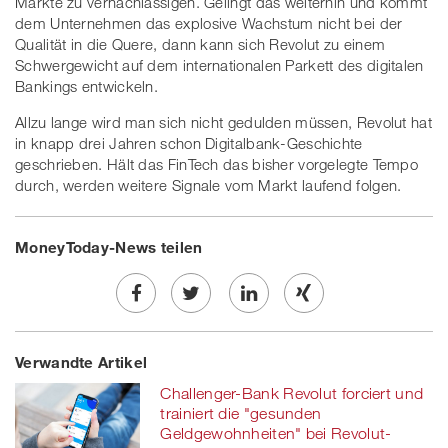
Märkte zu vernachlässigen. Gelingt das weiterhin und kommt
dem Unternehmen das explosive Wachstum nicht bei der
Qualität in die Quere, dann kann sich Revolut zu einem
Schwergewicht auf dem internationalen Parkett des digitalen
Bankings entwickeln.
Allzu lange wird man sich nicht gedulden müssen, Revolut hat
in knapp drei Jahren schon Digitalbank-Geschichte
geschrieben. Hält das FinTech das bisher vorgelegte Tempo
durch, werden weitere Signale vom Markt laufend folgen.
MoneyToday-News teilen
Share
Twe
Share
Share
Verwandte Artikel
on
et
on
on
Challenger-Bank Revolut forciert und
Facebook
on
linkedin
Xing
trainiert die "gesunden
Geldgewohnheiten" bei Revolut-
twitt