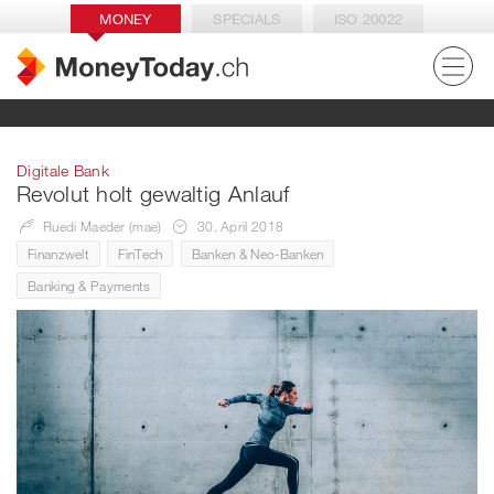
MONEY
SPECIALS
ISO 20022
Digitale Bank
Revolut holt gewaltig Anlauf
Ruedi Maeder (mae)
30. April 2018
Finanzwelt
FinTech
Banken & Neo-Banken
Banking & Payments