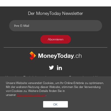
Der MoneyToday Newsletter
Kontakt
Redaktion
Impressum
Datenschutzerklärung
Unsere Website verwendet Cookies, um Ihr Online-Erlebnis zu optimieren.
Disclaimer
Werbung
Mit der weiteren Nutzung dieser Website, stimmen Sie der Verwendung
von Cookies zu. Weitere Details finden Sie in
© 2026 Created by
AGENTUR AM WASSER
unserer
Datenschutzerklärung
.
OK