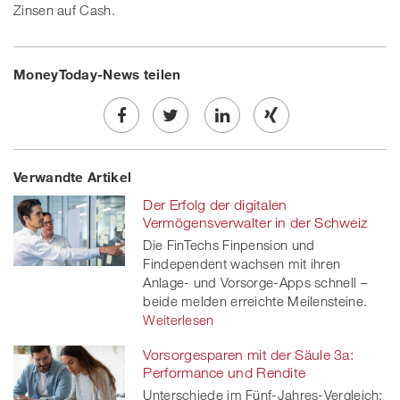
Zinsen auf Cash.
MoneyToday-News teilen
Share
Twe
Share
Share
Verwandte Artikel
on
et
on
on
Der Erfolg der digitalen
Facebook
on
linkedin
Xing
Vermögensverwalter in der Schweiz
Die FinTechs Finpension und
twitt
Findependent wachsen mit ihren
Anlage- und Vorsorge-Apps schnell –
er
beide melden erreichte Meilensteine.
Weiterlesen
Vorsorgesparen mit der Säule 3a:
Performance und Rendite
Unterschiede im Fünf-Jahres-Vergleich: