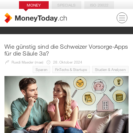
MONEY
SPECIALS
ISO 20022
Wie günstig sind die Schweizer Vorsorge-Apps
für die Säule 3a?
Ruedi Maeder (mae)
28. Oktober 2024
Sparen
FinTechs & Startups
Studien & Analysen