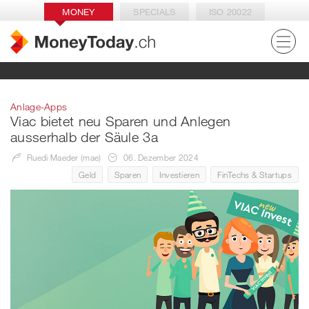
MONEY
SPECIALS
ISO 20022
Anlage-Apps
Viac bietet neu Sparen und Anlegen
ausserhalb der Säule 3a
Ruedi Maeder (mae)
06. Dezember 2024
Geld
Sparen
Investieren
FinTechs & Startups