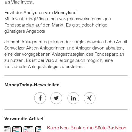
als Viac Invest.
Fazit der Analysten von Moneyland
Mit Invest bringt Viac einen vergleichsweise günstigen
Fondssparplan auf den Markt. Es gibt jedoch einige
günstigere Angebote.
Je nach Anlagestrategie kann der vergleichsweise hohe Anteil
Schweizer Aktien Anlegerinnen und Anleger davon abhalten,
eine der vorgegebenen Anlagestrategien des Fondssparplan
zu nutzen. Es ist bei Viac allerdings auch möglich, eine
individuelle Anlagestrategie zu erstellen.
MoneyToday-News teilen
Share
Twe
Share
Share
Verwandte Artikel
on
et
on
on
Keine Neo-Bank ohne Säule 3a: Neon
Facebook
on
linkedin
Xing