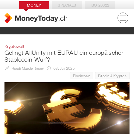
MONEY
SPECIALS
ISO 20022
Kryptowelt
Gelingt AllUnity mit EURAU ein europäischer
Stablecoin-Wurf?
Ruedi Maeder (mae)
03. Juli 2025
Blockchain
Bitcoin & Kryptos