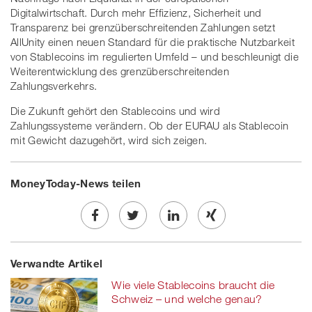
Digitalwirtschaft. Durch mehr Effizienz, Sicherheit und
Transparenz bei grenzüberschreitenden Zahlungen setzt
AllUnity einen neuen Standard für die praktische Nutzbarkeit
von Stablecoins im regulierten Umfeld – und beschleunigt die
Weiterentwicklung des grenzüberschreitenden
Zahlungsverkehrs.
Die Zukunft gehört den Stablecoins und wird
Zahlungssysteme verändern. Ob der EURAU als Stablecoin
mit Gewicht dazugehört, wird sich zeigen.
MoneyToday-News teilen
Share
Twe
Share
Share
Verwandte Artikel
on
et
on
on
Wie viele Stablecoins braucht die
Facebook
on
linkedin
Xing
Schweiz – und welche genau?