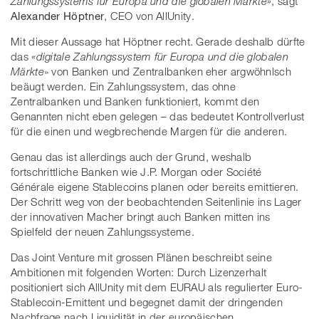
Zahlungssystems für Europa und die globalen Märkte»
, sagt
Alexander Höptner
, CEO von AllUnity.
Mit dieser Aussage hat Höptner recht. Gerade deshalb dürfte
das
«digitale Zahlungssystem für Europa und die globalen
Märkte
»
von Banken und Zentralbanken eher argwöhnlsch
beäugt werden. Ein Zahlungssystem, das ohne
Zentralbanken und Banken funktioniert, kommt den
Genannten nicht eben gelegen – das bedeutet Kontrollverlust
für die einen und wegbrechende Margen für die anderen.
Genau das ist allerdings auch der Grund, weshalb
fortschrittliche Banken wie J.P. Morgan oder Société
Générale eigene Stablecoins planen oder bereits emittieren.
Der Schritt weg von der beobachtenden Seitenlinie ins Lager
der innovativen Macher bringt auch Banken mitten ins
Spielfeld der neuen Zahlungssysteme.
Das Joint Venture mit grossen Plänen beschreibt seine
Ambitionen mit folgenden Worten: Durch Lizenzerhalt
positioniert sich AllUnity mit dem EURAU als regulierter Euro-
Stablecoin-Emittent und begegnet damit der dringenden
Nachfrage nach Liquidität in der europäischen