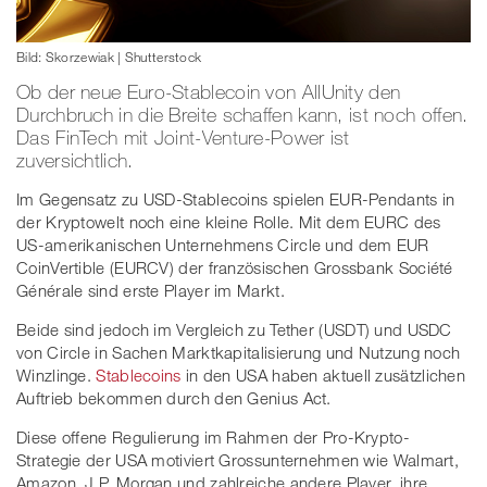
Bild: Skorzewiak | Shutterstock
Ob der neue Euro-Stablecoin von AllUnity den
Durchbruch in die Breite schaffen kann, ist noch offen.
Das FinTech mit Joint-Venture-Power ist
zuversichtlich.
Im Gegensatz zu USD-Stablecoins spielen EUR-Pendants in
der Kryptowelt noch eine kleine Rolle. Mit dem EURC des
US-amerikanischen Unternehmens Circle und dem EUR
CoinVertible (EURCV) der französischen Grossbank Société
Générale sind erste Player im Markt.
Beide sind jedoch im Vergleich zu Tether (USDT) und USDC
von Circle in Sachen Marktkapitalisierung und Nutzung noch
Winzlinge.
Stablecoins
in den USA haben aktuell zusätzlichen
Auftrieb bekommen durch den Genius Act.
Diese offene Regulierung im Rahmen der Pro-Krypto-
Strategie der USA motiviert Grossunternehmen wie Walmart,
Amazon, J.P. Morgan und zahlreiche andere Player, ihre