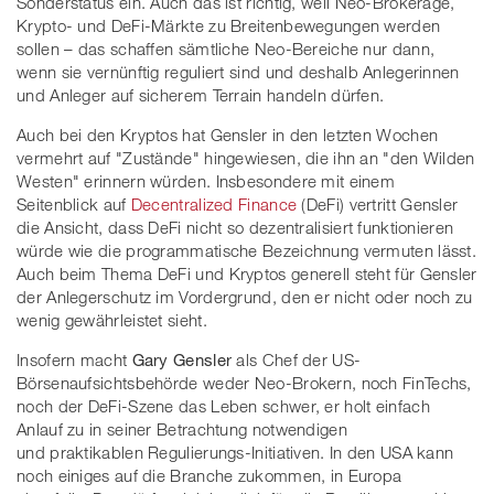
Sonderstatus ein. Auch das ist richtig, weil Neo-Brokerage,
Krypto- und DeFi-Märkte zu Breitenbewegungen werden
sollen – das schaffen sämtliche Neo-Bereiche nur dann,
wenn sie vernünftig reguliert sind und deshalb Anlegerinnen
und Anleger auf sicherem Terrain handeln dürfen.
Auch bei den Kryptos hat Gensler in den letzten Wochen
vermehrt auf "Zustände" hingewiesen, die ihn an "den Wilden
Westen" erinnern würden. Insbesondere mit einem
Seitenblick auf
Decentralized Finance
(DeFi) vertritt Gensler
die Ansicht, dass DeFi nicht so dezentralisiert funktionieren
würde wie die programmatische Bezeichnung vermuten lässt.
Auch beim Thema DeFi und Kryptos generell steht für Gensler
der Anlegerschutz im Vordergrund, den er nicht oder noch zu
wenig gewährleistet sieht.
Insofern macht
Gary Gensler
als Chef der US-
Börsenaufsichtsbehörde weder Neo-Brokern, noch FinTechs,
noch der DeFi-Szene das Leben schwer, er holt einfach
Anlauf zu in seiner Betrachtung notwendigen
und praktikablen Regulierungs-Initiativen. In den USA kann
noch einiges auf die Branche zukommen, in Europa