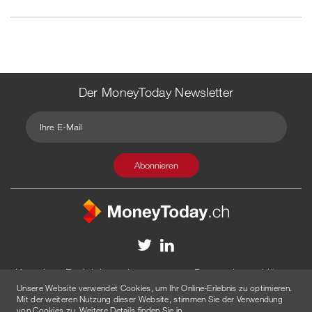
Der MoneyToday Newsletter
Kontakt
Redaktion
Impressum
Datenschutzerklärung
Unsere Website verwendet Cookies, um Ihr Online-Erlebnis zu optimieren.
Disclaimer
Werbung
Mit der weiteren Nutzung dieser Website, stimmen Sie der Verwendung
von Cookies zu. Weitere Details finden Sie in