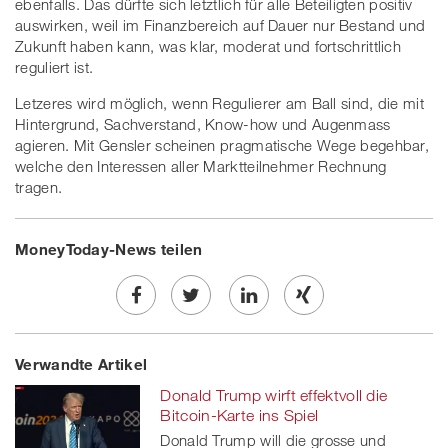
ebenfalls. Das dürfte sich letztlich für alle Beteiligten positiv
auswirken, weil im Finanzbereich auf Dauer nur Bestand und
Zukunft haben kann, was klar, moderat und fortschrittlich
reguliert ist.
Letzeres wird möglich, wenn Regulierer am Ball sind, die mit
Hintergrund, Sachverstand, Know-how und Augenmass
agieren. Mit Gensler scheinen pragmatische Wege begehbar,
welche den Interessen aller Marktteilnehmer Rechnung
tragen.
MoneyToday-News teilen
Share
Twe
Share
Share
Verwandte Artikel
on
et
on
on
Donald Trump wirft effektvoll die
Facebook
on
linkedin
Xing
Bitcoin-Karte ins Spiel
Donald Trump will die grosse und
twitt