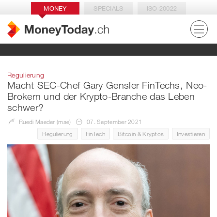
MONEY
SPECIALS
ISO 20022
Regulierung
Macht SEC-Chef Gary Gensler FinTechs, Neo-
Brokern und der Krypto-Branche das Leben
schwer?
Ruedi Maeder (mae)
07. September 2021
Regulierung
FinTech
Bitcoin & Kryptos
Investieren