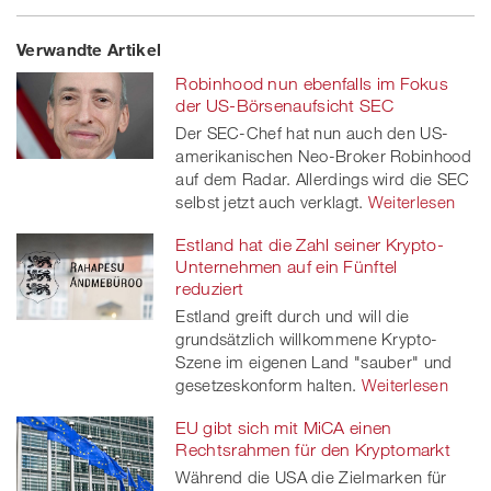
Share
Twe
Share
Share
Verwandte Artikel
on
et
on
on
Robinhood nun ebenfalls im Fokus
Facebook
on
linkedin
Xing
der US-Börsenaufsicht SEC
Der SEC-Chef hat nun auch den US-
twitt
amerikanischen Neo-Broker Robinhood
auf dem Radar. Allerdings wird die SEC
er
selbst jetzt auch verklagt.
Weiterlesen
Estland hat die Zahl seiner Krypto-
Unternehmen auf ein Fünftel
reduziert
Estland greift durch und will die
grundsätzlich willkommene Krypto-
Szene im eigenen Land "sauber" und
gesetzeskonform halten.
Weiterlesen
EU gibt sich mit MiCA einen
Rechtsrahmen für den Kryptomarkt
Während die USA die Zielmarken für