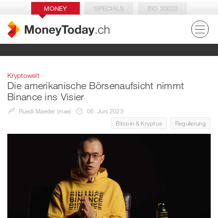
MONEY
SPECIALS
ISO 20022
Kryptowelt
Die amerikanische Börsenaufsicht nimmt
Binance ins Visier
Ruedi Maeder (mae)
06. Juni 2023
Bitcoin & Kryptos
Regulierung