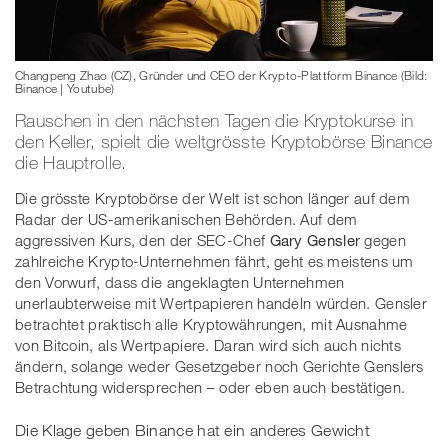
Changpeng Zhao (CZ), Gründer und CEO der Krypto-Plattform Binance (Bild:
Binance | Youtube)
Rauschen in den nächsten Tagen die Kryptokurse in
den Keller, spielt die weltgrösste Kryptobörse Binance
die Hauptrolle.
Die grösste Kryptobörse der Welt ist schon länger auf dem
Radar der US-amerikanischen Behörden. Auf dem
aggressiven Kurs, den der SEC-Chef
Gary Gensler
gegen
zahlreiche Krypto-Unternehmen fährt, geht es meistens um
den Vorwurf, dass die angeklagten Unternehmen
unerlaubterweise mit Wertpapieren handeln würden. Gensler
betrachtet praktisch alle Kryptowährungen, mit Ausnahme
von Bitcoin, als Wertpapiere. Daran wird sich auch nichts
ändern, solange weder Gesetzgeber noch Gerichte Genslers
Betrachtung widersprechen – oder eben auch bestätigen.
Die Klage geben Binance hat ein anderes Gewicht