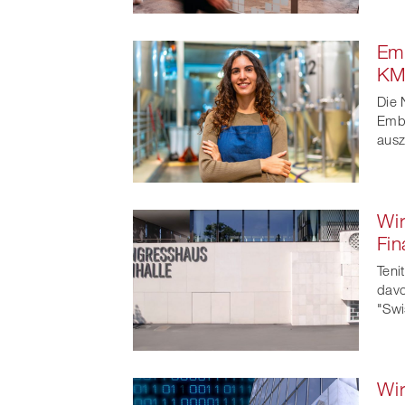
Emb
KM
Die 
Emb
aus
Wir
Fin
Teni
davo
"Swi
Wir