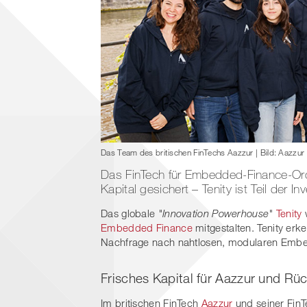
Das Team des britischen FinTechs Aazzur | Bild: Aazzur
Das FinTech für Embedded-Finance-Orch
Kapital gesichert – Tenity ist Teil der I
Das globale
"Innovation Powerhouse"
Tenity
w
Embedded Finance
mitgestalten. Tenity er
Nachfrage nach nahtlosen, modularen Emb
Frisches Kapital für Aazzur und R
Im britischen FinTech
Aazzur
und seiner FinT