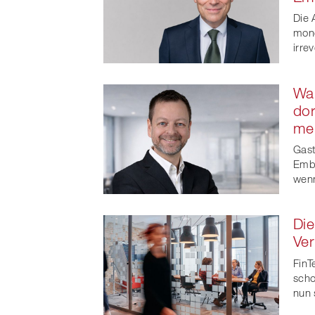
Die 
mone
irrev
Wa
dor
meh
Gast
Embe
wenn
Die
Ver
FinT
scho
nun 