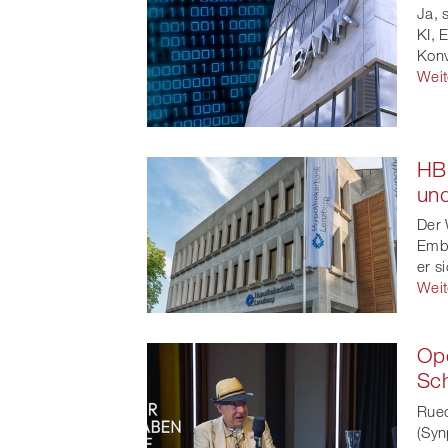
Ja, 
KI, 
Konv
Weit
HBL
un
Der 
Embe
er s
Weit
Op
Sc
Rued
(Syn