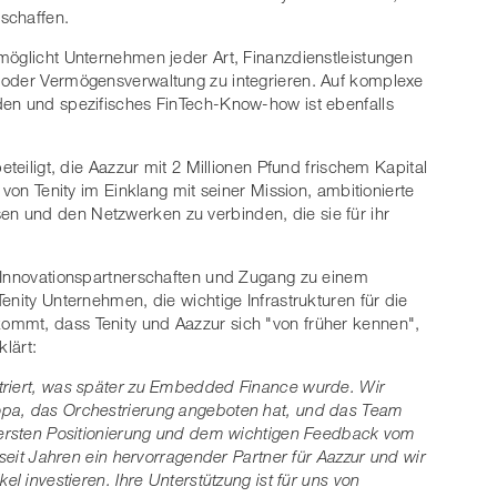
schaffen.
möglicht Unternehmen jeder Art, Finanzdienstleistungen
 oder Vermögensverwaltung zu integrieren. Auf komplexe
den und spezifisches FinTech-Know-how ist ebenfalls
eteiligt, die Aazzur mit 2 Millionen Pfund frischem Kapital
 von Tenity im Einklang mit seiner Mission, ambitionierte
n und den Netzwerken zu verbinden, die sie für ihr
, Innovationspartnerschaften und Zugang zu einem
enity Unternehmen, die wichtige Infrastrukturen für die
mmt, dass Tenity und Aazzur sich "von früher kennen",
klärt:
triert, was später zu Embedded Finance wurde. Wir
opa, das Orchestrierung angeboten hat, und das Team
r ersten Positionierung und dem wichtigen Feedback vom
 seit Jahren ein hervorragender Partner für Aazzur und wir
el investieren. Ihre Unterstützung ist für uns von