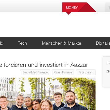
MONEY
ld
Tech
Menschen & Märkte
Digital
D
 forcieren und investiert in Aazzur
Embedded Finance
Open Finance
Finanzieren