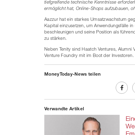
tiefgreifende technische Kenntnisse erforder
ermöglicht hat, Online-Shops aufzubauen, 
Aazzur hat ein starkes Umsatzwachstum geg
Kapital einzusetzen, um Anwendungsfälle in
beschleunigen und seine Position als führend
zu stärken.
Neben Tenity sind Haatch Ventures, Alumni Ve
Venture Foundry mit im Boot der Investoren.
MoneyToday-News teilen
Share
Verwandte Artikel
on
Ein
Faceb
Wer
Em
t