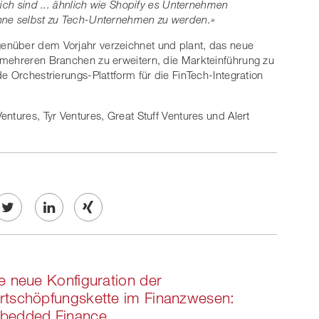
lich sind ... ähnlich wie Shopify es Unternehmen
ohne selbst zu Tech-Unternehmen zu werden.»
enüber dem Vorjahr verzeichnet und plant, das neue
 mehreren Branchen zu erweitern, die Markteinführung zu
e Orchestrierungs-Plattform für die FinTech-Integration
ntures, Tyr Ventures, Great Stuff Ventures und Alert
Twe
Share
Share
et
on
on
e neue Konfiguration der
ook
on
linkedin
Xing
tschöpfungskette im Finanzwesen:
bedded Finance
witt