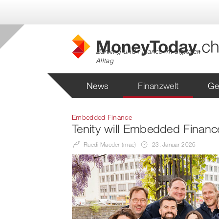
Banking und Finance im digitalen
Alltag
News
Finanzwelt
Ge
Embedded Finance
Tenity will Embedded Finance
Ruedi Maeder (mae)
23. Januar 2026