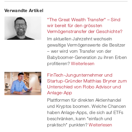
Share
Twe
Share
Share
Verwandte Artikel
on
et
on
on
"The Great Wealth Transfer" – Sind
Facebook
on
linkedin
Xing
wir bereit für den grössten
Vermögenstransfer der Geschichte?
twitt
Im aktuellen Jahrzehnt wechseln
gewaltige Vermögenswerte die Besitzer
er
– wer wird vom Transfer von der
Babyboomer-Generation zu ihren Erben
profitieren?
Weiterlesen
FinTech-Jungunternehmer und
Startup-Gründer Matthias Bryner zum
Unterschied von Robo Advisor und
Anlage-App
Plattformen für direkten Aktienhandel
und Kryptos boomen. Welche Chancen
haben Anlage-Apps, die sich auf ETFs
beschränken, kann "einfach und
praktisch" punkten?
Weiterlesen