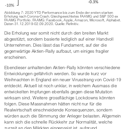
Abbildung 7: 2020 YTD Performance bis zum Ende der ersten starken
Erholung nach Corona-Crash. Gleichgewichtetes FAAMG und S&P 500 ex
FAAMG Portfolio. FAAMG: Facebook, Apple, Amazon, Microsoft, Alphabet.
Daten 31.12.2019-02.09.2020. Quelle: Refinitiv.
Die Erholung war somit nicht durch den breiten Markt
abgestützt, sondern basierte lediglich auf einer Handvoll
Unternehmen. Dies lässt das Fundament, auf der die
gegenwärtige Aktien-Rally aufbaut, um einiges fragiler
erscheinen.
Ebendieser anhaltenden Aktien-Rally könnten verschiedene
Entwicklungen gefährlich werden. So wurde kurz vor
Weihnachten in England ein neuer Virusstrang von Covid-19
entdeckt. Aktuell ist noch unklar, in welchem Ausmass die
entwickelten Impfungen ebenfalls gegen diese Mutation
wirksam sind. Weitere grossflächige Lockdowns könnten
folgen. Diese Massnahmen hätten nicht nur für die
Realwirtschaft einschneidende Konsequenzen, sondern
würden auch die Stimmung der Anleger belasten. Allgemein
kann sich die schnelle Rückkehr zur Normalität, welche
zurzeit an den Märkten eingepreist ist, aufgrund