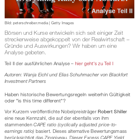
Bild: peterschreiber.media | Getty Images
Börsen und Kurse entwickeln sich seit einiger Zeit
streckenweise abgekoppelt von der Realwirtschaft –
Gründe und Auswirkungen? Wir haben um eine
Analyse gebeten.
Teil II der ausführlichen Analyse –
hier geht's zu Teil I
Autoren: Wanja Eichl und Elias Schuhmacher von Blackfort
Investment Partners
Haben historische Bewertungsregeln weiterhin Gültigkeit
oder "is this time different"?
Vor Kurzem veröffentlichte Nobelpreisträger
Robert Shiller
eine neue Kennzahl, die auf der ebenfalls von ihm
stammenden
CAPE ratio (cyclically adjusted price-to-
earnings ratio)
basiert. Dieses alternative Bewertungsmass
berücksichtigt das Zinsniveau. Dieser
Excess CAPE Yield