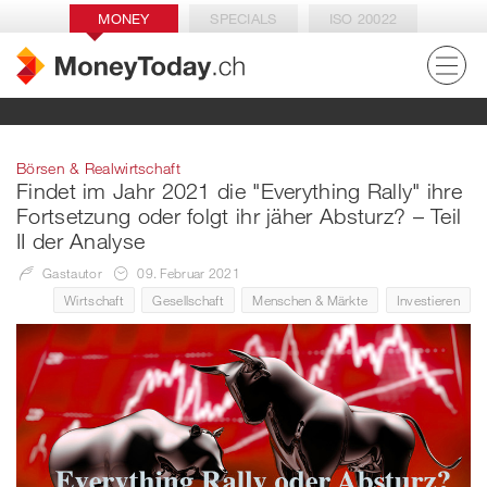
MONEY
SPECIALS
ISO 20022
Börsen & Realwirtschaft
Findet im Jahr 2021 die "Everything Rally" ihre
Fortsetzung oder folgt ihr jäher Absturz? – Teil
II der Analyse
Gastautor
09. Februar 2021
Wirtschaft
Gesellschaft
Menschen & Märkte
Investieren