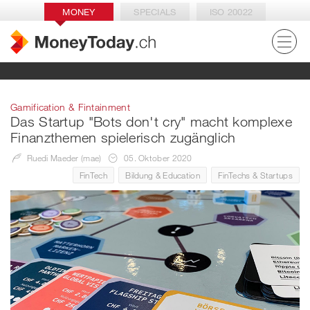
MONEY
SPECIALS
ISO 20022
Gamification & Fintainment
Das Startup "Bots don't cry" macht komplexe
Finanzthemen spielerisch zugänglich
Ruedi Maeder (mae)
05. Oktober 2020
FinTech
Bildung & Education
FinTechs & Startups