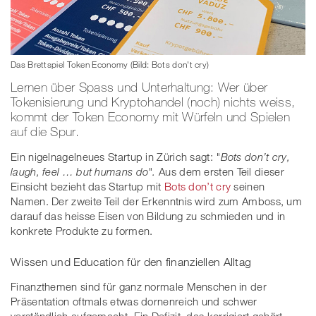
Das Brettspiel Token Economy (Bild: Bots don't cry)
Lernen über Spass und Unterhaltung: Wer über
Tokenisierung und Kryptohandel (noch) nichts weiss,
kommt der Token Economy mit Würfeln und Spielen
auf die Spur.
Ein nigelnagelneues Startup in Zürich sagt:
"Bots don’t cry,
laugh, feel … but humans do".
Aus dem ersten Teil dieser
Einsicht bezieht das Startup mit
Bots don’t cry
seinen
Namen. Der zweite Teil der Erkenntnis wird zum Amboss, um
darauf das heisse Eisen von Bildung zu schmieden und in
konkrete Produkte zu formen.
Wissen und Education für den finanziellen Alltag
Finanzthemen sind für ganz normale Menschen in der
Präsentation oftmals etwas dornenreich und schwer
verständlich aufgemacht. Ein Defizit, das korrigiert gehört –