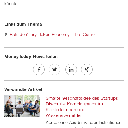
könnte.
Links zum Thema
Bots don’t cry: Token Economy – The Game
MoneyToday-News teilen
Share
Twe
Share
Share
Verwandte Artikel
on
et
on
on
Smarte Geschäftsidee des Startups
Facebook
on
linkedin
Xing
Discentia: Komplettpaket für
Kursleiterinnen und
twitt
Wissensvermittler
Kurse ohne Academy oder Institutionen
er