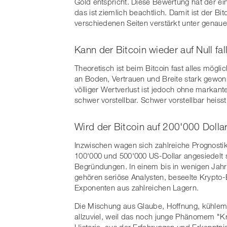
Gold entspricht. Diese Bewertung hat der ei
das ist ziemlich beachtlich. Damit ist der B
verschiedenen Seiten verstärkt unter genau
Kann der Bitcoin wieder auf Null fal
Theoretisch ist beim Bitcoin fast alles mögli
an Boden, Vertrauen und Breite stark gewonne
völliger Wertverlust ist jedoch ohne markan
schwer vorstellbar. Schwer vorstellbar heiss
Wird der Bitcoin auf 200'000 Dolla
Inzwischen wagen sich zahlreiche Prognosti
100'000 und 500'000 US-Dollar angesiedelt si
Begründungen. In einem bis in wenigen Jah
gehören seriöse Analysten, beseelte Krypto-
Exponenten aus zahlreichen Lagern.
Die Mischung aus Glaube, Hoffnung, kühlem
allzuviel, weil das noch junge Phänomem "K