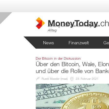
Banking und Finance im digitalen
Alltag
News
Finanzwelt
Ge
Der Bitcoin in der Diskussion
Über den Bitcoin, Wale, Elo
und über die Rolle von Ban
Ruedi Maeder (mae)
23. Februar 2021