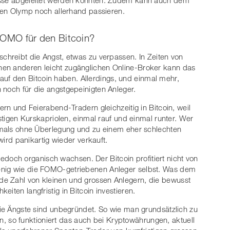
nisse abgeleitet werden könnten. Zudem kann auch dem
erten Olymp noch allerhand passieren.
e FOMO für den Bitcoin?
schreibt die Angst, etwas zu verpassen. In Zeiten von
hen anderen leicht zugänglichen Online-Broker kann das
f den Bitcoin haben. Allerdings, und einmal mehr,
 noch für die angstgepeinigten Anleger.
ern und Feierabend-Tradern gleichzeitig in Bitcoin, weil
istigen Kurskapriolen, einmal rauf und einmal runter. Wer
ftmals ohne Überlegung und zu einem eher schlechten
 wird panikartig wieder verkauft.
e jedoch organisch wachsen. Der Bitcoin profitiert nicht von
enig wie die FOMO-getriebenen Anleger selbst. Was dem
e Zahl von kleinen und grossen Anlegern, die bewusst
eiten langfristig in Bitcoin investieren.
 die Ängste sind unbegründet. So wie man grundsätzlich zu
ann, so funktioniert das auch bei Kryptowährungen, aktuell