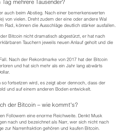
em Tag mehrere Tausender?
t er auch beim Abstieg. Nach einer bemerkenswerten
fe) von vielen. Dreht zudem der eine oder andere Wal
am Rad, können die Ausschläge deutlich stärker ausfallen.
t der Bitcoin nicht dramatisch abgestürzt, er hat nach
klärbaren Tauchern jeweils neuen Anlauf geholt und die
 Fall. Nach der Rekordmarke von 2017 hat der Bitcoin
erloren und hat sich mehr als ein Jahr lang abwärts
ollar.
en so fortsetzen wird, es zeigt aber dennoch, dass der
feld und auf einem anderen Boden entwickelt.
ich der Bitcoin – wie kommt's?
onen Followern eine enorme Reichweite. Denkt Musk
ngen nach und bezeichnet als Narr, wer sich nicht nach
ge zur Narrenfraktion gehören und kaufen Bitcoin.