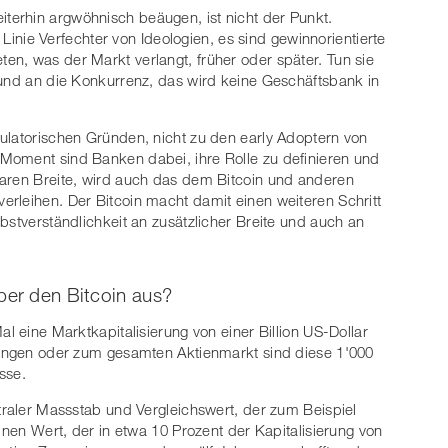
erhin argwöhnisch beäugen, ist nicht der Punkt.
r Linie Verfechter von Ideologien, es sind gewinnorientierte
n, was der Markt verlangt, früher oder später. Tun sie
 und an die Konkurrenz, das wird keine Geschäftsbank in
ulatorischen Gründen, nicht zu den early Adoptern von
Moment sind Banken dabei, ihre Rolle zu definieren und
baren Breite, wird auch das dem Bitcoin und anderen
rleihen. Der Bitcoin macht damit einen weiteren Schritt
bstverständlichkeit an zusätzlicher Breite und auch an
ber den Bitcoin aus?
al eine Marktkapitalisierung von einer Billion US-Dollar
hrungen oder zum gesamten Aktienmarkt sind diese 1'000
sse.
ntraler Massstab und Vergleichswert, der zum Beispiel
einen Wert, der in etwa 10 Prozent der Kapitalisierung von