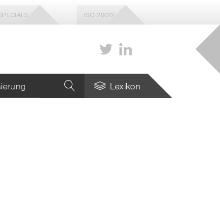
SPECIALS
ISO 20022
isierung
Lexikon