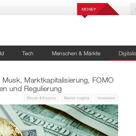
MONEY
ld
Tech
Menschen & Märkte
Digital
n Musk, Marktkapitalisierung, FOMO
ken und Regulierung
Bitcoin & Kryptos
Market Insights
Investieren