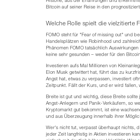
Historie, aus der Erfahrungen und Erkennt
Bitcoin auf seiner Reise in den prognostizi
Welche Rolle spielt die vielzitiert
FOMO steht für "Fear of missing out" und be
Handelsplätzen wie Robinhood und zahlreic
Phänomen FOMO tatsächlich Auswirkungen au
keine sehr gesunden – weder für den Bitcoin
Investieren aufs Mal Millionen von Kleinanleg
Elon Musk getwittert hat, führt das zu kurzfr
Angst hat, etwas zu verpassen, investiert o
Zeitpunkt. Fällt der Kurs, und er wird fallen,
Breite ist gut und wichtig, diese Breite sollt
Angst-Anlegern und Panik-Verkäufern, so w
Kryptomarkt gut bekommt, ist eine wachsend
und aus Überzeugung innerhalb ihrer Möglichk
Wer's nicht tut, verpasst überhaupt nichts,
jeder Zeit langfristig in Aktien investieren k