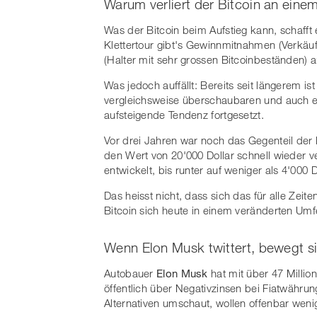
Warum verliert der Bitcoin an ein
Was der Bitcoin beim Aufstieg kann, schaff
Klettertour gibt's Gewinnmitnahmen (Verkäu
(Halter mit sehr grossen Bitcoinbeständen) 
Was jedoch auffällt: Bereits seit längerem is
vergleichsweise überschaubaren und auch er
aufsteigende Tendenz fortgesetzt.
Vor drei Jahren war noch das Gegenteil der
den Wert von 20'000 Dollar schnell wieder v
entwickelt, bis runter auf weniger als 4'000 D
Das heisst nicht, dass sich das für alle Zeit
Bitcoin sich heute in einem veränderten Um
Wenn Elon Musk twittert, bewegt s
Autobauer
Elon Musk
hat mit über 47 Milli
öffentlich über Negativzinsen bei Fiatwähru
Alternativen umschaut, wollen offenbar weni