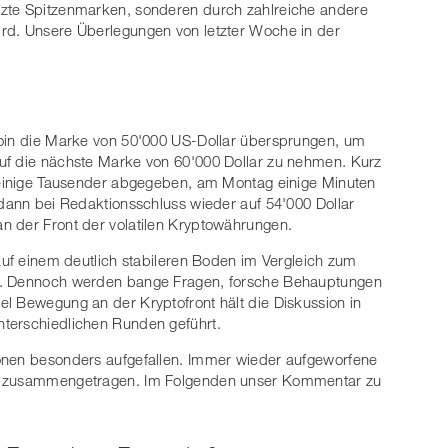
tzte Spitzenmarken, sonderen durch zahlreiche andere
rd. Unsere Überlegungen von letzter Woche in der
coin die Marke von 50'000 US-Dollar übersprungen, um
uf die nächste Marke von 60'000 Dollar zu nehmen. Kurz
, einige Tausender abgegeben, am Montag einige Minuten
 dann bei Redaktionsschluss wieder auf 54'000 Dollar
n der Front der volatilen Kryptowährungen.
 auf einem deutlich stabileren Boden im Vergleich zum
ar. Dennoch werden bange Fragen, forsche Behauptungen
l Bewegung an der Kryptofront hält die Diskussion in
terschiedlichen Runden geführt.
onen besonders aufgefallen. Immer wieder aufgeworfene
ir zusammengetragen. Im Folgenden unser Kommentar zu