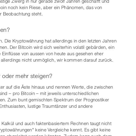
nstige Zwerg in nur gerade zwölf Jahren geschafft und
itcoin noch kein Riese, aber ein Phänomen, das von
er Beobachtung steht.
len?
ch. Die Kryptowährung hat allerdings in den letzten Jahren
n. Der Bitcoin wird sich weiterhin volatil gebärden, ein
te Einflüsse von aussen von heute aus gesehen eher
t allerdings nicht unmöglich, wir kommen darauf zurück.
r oder mehr steigen?
ker auf die Äste hinaus und nennen Werte, die zwischen
nd – pro Bitcoin – mit jeweils unterschiedlichen
ren. Zum bunt gemischten Spektrum der Prognostiker
Enthusiasten, lustige Traumtänzer und andere
 Kalkül und auch faktenbasiertem Rechnen taugt nicht
ryptowährungen" keine Vergleiche kennt. Es gibt keine