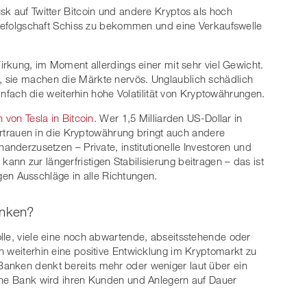
sk auf Twitter Bitcoin und andere Kryptos als hoch
r Gefolgschaft Schiss zu bekommen und eine Verkaufswelle
Wirkung, im Moment allerdings einer mit sehr viel Gewicht.
 sie machen die Märkte nervös. Unglaublich schädlich
 einfach die weiterhin hohe Volatilität von Kryptowährungen.
on von Tesla in Bitcoin
. Wer 1,5 Milliarden US-Dollar in
 Vertrauen in die Kryptowährung bringt auch andere
anderzusetzen – Private, institutionelle Investoren und
nn zur längerfristigen Stabilisierung beitragen – das ist
tigen Ausschläge in alle Richtungen.
anken?
lle, viele eine noch abwartende, abseitsstehende oder
n weiterhin eine positive Entwicklung im Kryptomarkt zu
anken denkt bereits mehr oder weniger laut über ein
eine Bank wird ihren Kunden und Anlegern auf Dauer