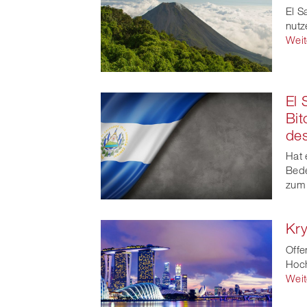
El S
nutz
Weit
El 
Bit
de
Hat 
Bede
zum 
Kry
Offe
Hoch
Weit