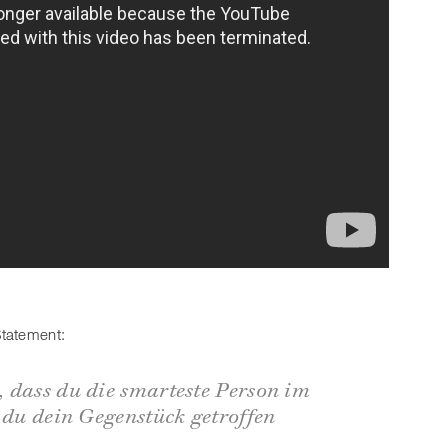
Statement:
 dass du die smarteste Person im
t du dein Gegenstück getroffen