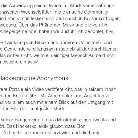
die Auswirkung seiner Tweets für Musk vorhersehbar –
ngelassenen Wechselbäder, in die er seine Community
und Panik manifestiert sich denn auch in Kursausschlägen
ewegung. Über das Phänomen Musk und die von ihm
e Anlegergemeinde, haben wir ausführlich berichtet,
hier
.
sentwicklung von Bitcoin und anderen Coins mehr und
e Gemeinde wird langsam müde ob all der durchlittenen
das sicher nicht, wenn ein einziger Mensch Kurse durch
n bisschen, massiv.
 Hackergruppe Anonymous
re Portale ein Video veröffentlicht, das in seinem Inhalt
an den Karren fährt. Mit Argumenten und Ansichten zu
und vor allem auch mit einem Blick auf den Umgang mit
as Bild der Lichtgestalt Musk.
seiner Fangemeinde, dass Musk mit seinen Tweets und
rt. Das Hackerkollektiv glaubt, dass Elon
r Zeit mehr und mehr entlarvt wird und die Leute