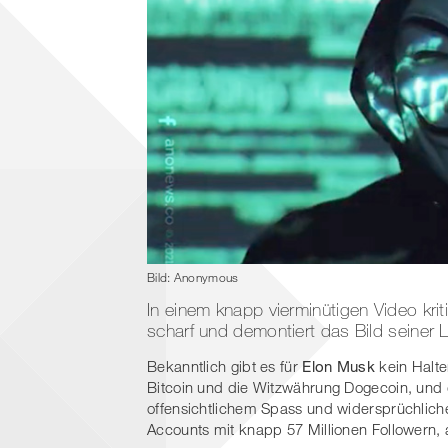
Bild: Anonymous
In einem knapp vierminütigen Video kr
scharf und demontiert das Bild seiner L
Bekanntlich gibt es für
Elon Musk
kein Halte
Bitcoin und die Witzwährung Dogecoin, und 
offensichtlichem Spass und widersprüchliche
Accounts mit knapp 57 Millionen Followern, 