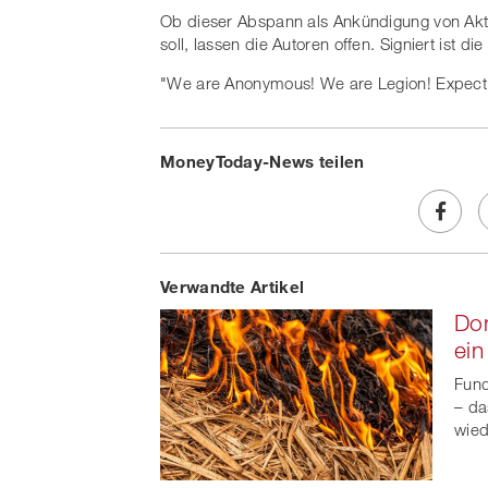
Ob dieser Abspann als Ankündigung von Akti
soll, lassen die Autoren offen. Signiert ist
"We are Anonymous! We are Legion! Expect
MoneyToday-News teilen
Share
Verwandte Artikel
on
Don
Faceb
ein
t
Fund
– da
wied