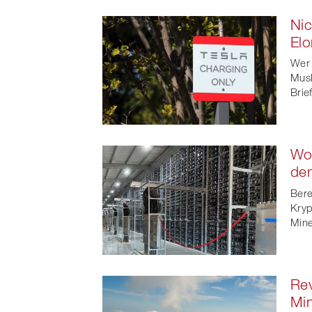
Nic
El
Wer 
Musk
Brie
Wo
de
Bere
Kryp
Mine
Rev
Mi