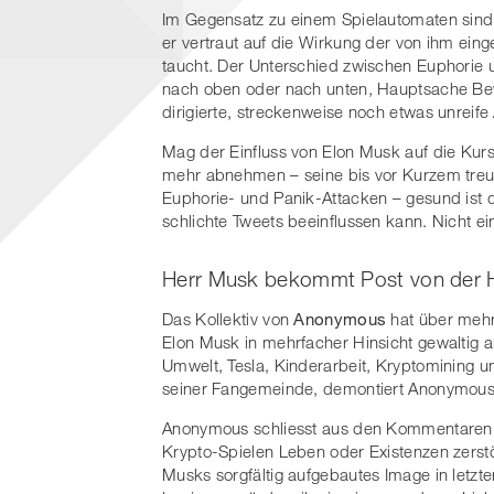
Im Gegensatz zu einem Spielautomaten sind 
er vertraut auf die Wirkung der von ihm ei
taucht. Der Unterschied zwischen Euphorie 
nach oben oder nach unten, Hauptsache B
dirigierte, streckenweise noch etwas unreif
Mag der Einfluss von Elon Musk auf die Kur
mehr abnehmen – seine bis vor Kurzem treu
Euphorie- und Panik-Attacken – gesund ist 
schlichte Tweets beeinflussen kann. Nicht ei
Herr Musk bekommt Post von der
Das Kollektiv von
Anonymous
hat über mehre
Elon Musk in mehrfacher Hinsicht gewaltig 
Umwelt, Tesla, Kinderarbeit, Kryptomining 
seiner Fangemeinde, demontiert Anonymous d
Anonymous schliesst aus den Kommentaren 
Krypto-Spielen Leben oder Existenzen zerstö
Musks sorgfältig aufgebautes Image in letzte