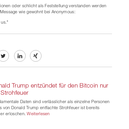
onen oder schlicht als Feststellung verstanden werden
 die Message wie gewohnt bei Anonymous:
 us."
Twe
Share
Share
et
on
on
ald Trump entzündet für den Bitcoin nur
ook
on
linkedin
Xing
 Strohfeuer
witt
amentale Daten sind verlässlicher als einzelne Personen
s von Donald Trump entfachte Strohfeuer ist bereits
er
er erloschen.
Weiterlesen