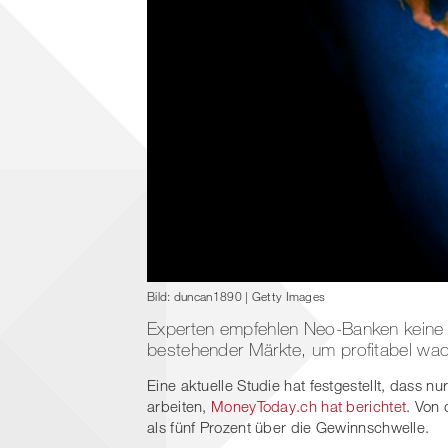
Bild: duncan1890 | Getty Images
Experten empfehlen Neo-Banken keine 
bestehender Märkte, um profitabel wa
Eine aktuelle Studie hat festgestellt, dass
arbeiten,
MoneyToday.ch hat berichtet
. Von
als fünf Prozent über die Gewinnschwelle.