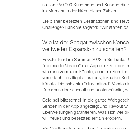
nutzen 450'000 Kundinnen und Kunden die d
im Moment in der Nähe dieser Zahlen.
Die bisher besetzten Destinationen sind Revol
Challenger-Bank vielsagend: "Wir starten bal
Wie ist der Spagat zwischen Konso
weltweiter Expansion zu schaffen?
Revolut führt im Sommer 2022 in Sri Lanka,
"optimierte Version" der App ein. Optimiert
wie man vermuten könnte, sondern ziemlich
vereinfacht, es fliegt alles raus, inklusive K
könnte. Die schlanke "streamlined" Versio
Das dann aber schnell und kostengünstig, ve
Geld soll blitzschnell in die ganze Welt ge
Senden in der App angezeigt und Revolut wil
Überweisungen garantieren. Was sich wie die 
will neues und besetztes Terrain erobern.
Für Geldtransfers zwischen Nutzerinnen und