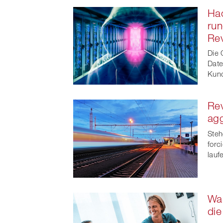
Hac
run
Rev
Die 
Date
Kun
Rev
agg
Ste
forc
lauf
Was
die