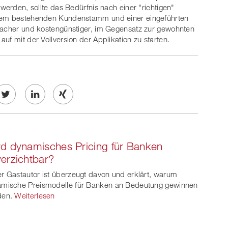
 werden, sollte das Bedürfnis nach einer "richtigen"
inem bestehenden Kundenstamm und einer eingeführten
nfacher und kostengünstiger, im Gegensatz zur gewohnten
uf mit der Vollversion der Applikation zu starten.
Twe
Share
Share
et
on
on
d dynamisches Pricing für Banken
ook
on
linkedin
Xing
erzichtbar?
witt
r Gastautor ist überzeugt davon und erklärt, warum
mische Preismodelle für Banken an Bedeutung gewinnen
er
den.
Weiterlesen