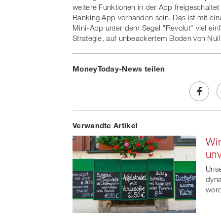
weitere Funktionen in der App freigeschaltet
Banking App vorhanden sein. Das ist mit e
Mini-App unter dem Segel "Revolut" viel ei
Strategie, auf unbeackertem Boden von Null a
MoneyToday-News teilen
Share
Verwandte Artikel
on
Wir
Faceb
unv
t
Unse
dyna
wer