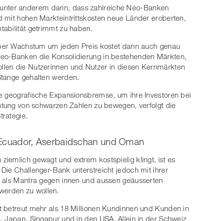
egt unter anderem darin, dass zahlreiche Neo-Banken
 mit hohen Markteintrittskosten neue Länder eroberten,
abilität getrimmt zu haben.
 aber Wachstum um jeden Preis kostet dann auch genau
Neo-Banken die Konsolidierung in bestehenden Märkten,
llen die Nutzerinnen und Nutzer in diesen Kernmärkten
Stange gehalten werden.
ie geografische Expansionsbremse, um ihre Investoren bei
chtung von schwarzen Zahlen zu bewegen, verfolgt die
trategie.
e, Ecuador, Aserbaidschan und Oman
iemlich gewagt und extrem kostspielig klingt, ist es
Die Challenger-Bank unterstreicht jedoch mit ihrer
d als Mantra gegen innen und aussen geäusserten
werden zu wollen.
t betreut mehr als 18 Millionen Kundinnen und Kunden in
, Japan, Singapur und in den USA. Allein in der Schweiz