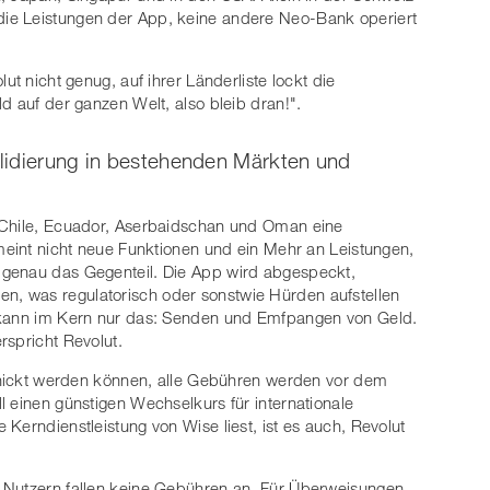
ie Leistungen der App, keine andere Neo-Bank operiert
ut nicht genug, auf ihrer Länderliste lockt die
d auf der ganzen Welt, also bleib dran!".
lidierung in bestehenden Märkten und
 Chile, Ecuador, Aserbaidschan und Oman eine
 meint nicht neue Funktionen und ein Mehr an Leistungen,
 genau das Gegenteil. Die App wird abgespeckt,
arten, was regulatorisch oder sonstwie Hürden aufstellen
n kann im Kern nur das: Senden und Emfpangen von Geld.
rspricht Revolut.
schickt werden können, alle Gebühren werden vor dem
l einen günstigen Wechselkurs für internationale
Kerndienstleistung von Wise liest, ist es auch, Revolut
 Nutzern fallen keine Gebühren an. Für Überweisungen