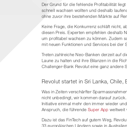
Der Grund für die fehlende Profitabilität li
schnell wachsen wollten und deshalb laufend
ohne zuvor ihre bestehenden Märkte auf Rent
Keine Frage, die Konkurrenz schläft nicht,
diesen Preis. Experten empfehlen deshalb 
um profitabel wachsen zu können. Zudem so
mit neuen Funktionen und Services bei der 
Treten zahlreiche Neo-Banken derzeit auf d
Laune zu halten und ihre Bilanzen in die Ri
Challenger-Bank Revolut eine ganz andere S
Revolut startet in Sri Lanka, Chil
Was in Zeiten verschärfter Sparmassnahmen z
nicht unbedingt, wir kommen darauf zurück. 
Initiative einmal mehr den immer wieder un
Anspruch, die führende
Super App
weltweit 
Dazu ist das FinTech auf gutem Weg, Revolu
33 europäischen Ländern sowie in Australien