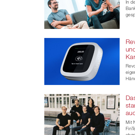
In d
Bank
gesp
Rev
und
Kar
Revo
eige
Händ
Das
sta
auc
Mit 
FinT
abge