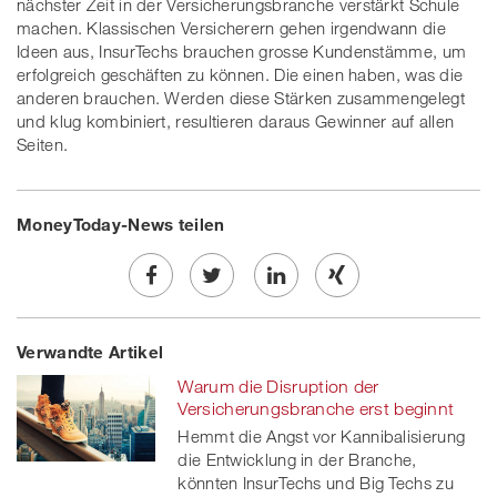
nächster Zeit in der Versicherungsbranche verstärkt Schule
machen. Klassischen Versicherern gehen irgendwann die
Ideen aus, InsurTechs brauchen grosse Kundenstämme, um
erfolgreich geschäften zu können. Die einen haben, was die
anderen brauchen. Werden diese Stärken zusammengelegt
und klug kombiniert, resultieren daraus Gewinner auf allen
Seiten.
MoneyToday-News teilen
Share
Twe
Share
Share
Verwandte Artikel
on
et
on
on
Warum die Disruption der
Facebook
on
linkedin
Xing
Versicherungsbranche erst beginnt
Hemmt die Angst vor Kannibalisierung
twitt
die Entwicklung in der Branche,
könnten InsurTechs und Big Techs zu
er