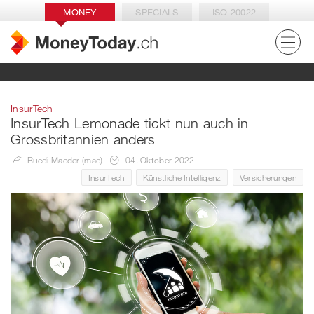
MONEY
SPECIALS
ISO 20022
InsurTech
InsurTech Lemonade tickt nun auch in
Grossbritannien anders
Ruedi Maeder (mae)
04. Oktober 2022
InsurTech
Künstliche Intelligenz
Versicherungen