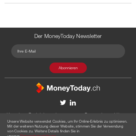
Der MoneyToday Newsletter
Kontakt
Redaktion
Impressum
Datenschutzerklärung
Unsere Website verwendet Cookies, um Ihr Online-Erlebnis zu optimieren.
Disclaimer
Werbung
Mit der weiteren Nutzung dieser Website, stimmen Sie der Verwendung
von Cookies zu. Weitere Details finden Sie in
© 2026 Created by
AGENTUR AM WASSER
unserer
Datenschutzerklärung
.