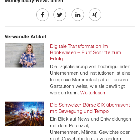
MoneyToday-News teilen
Share
Twe
Share
Share
Verwandte Artikel
on
et
on
on
Digitale Transformation im
Facebook
on
linkedin
Xing
Bankwesen – Fünf Schritte zum
Erfolg
twitt
Die Digitalisierung von hochregulierten
Unternehmen und Institutionen ist eine
er
komplexe Mammutaufgabe – unsere
Gastautorin weiss, wie sie bewältigt
werden kann.
Weiterlesen
Die Schweizer Börse SIX überrascht
mit Bewegung und Tempo
Ein Blick auf News und Entwicklungen
mit dem Potenzial,
Unternehmen, Märkte, Gewichte oder
auch Gewohnheiten zu verändern.