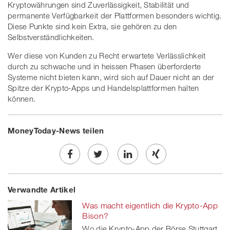
Kryptowährungen sind Zuverlässigkeit, Stabilität und
permanente Verfügbarkeit der Plattformen besonders wichtig.
Diese Punkte sind kein Extra, sie gehören zu den
Selbstverständlichkeiten.
Wer diese von Kunden zu Recht erwartete Verlässlichkeit
durch zu schwache und in heissen Phasen überforderte
Systeme nicht bieten kann, wird sich auf Dauer nicht an der
Spitze der Krypto-Apps und Handelsplattformen halten
können.
MoneyToday-News teilen
Share
Twe
Share
Share
Verwandte Artikel
on
et
on
on
Was macht eigentlich die Krypto-App
Facebook
on
linkedin
Xing
Bison?
Wo die Krypto-App der Börse Stuttgart