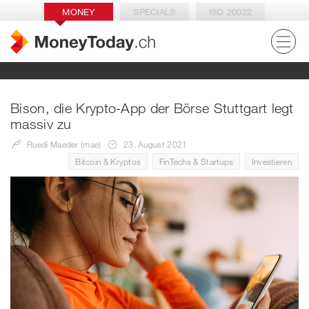
MONEY
SPECIALS
ISO 20022
Bison, die Krypto-App der Börse Stuttgart legt
massiv zu
Ruedi Maeder (mae)
23. August 2021
Bitcoin & Kryptos
FinTechs & Startups
Investieren