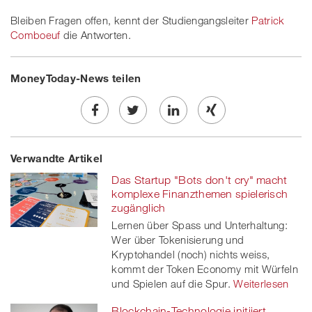
Bleiben Fragen offen, kennt der Studiengangsleiter
Patrick
Comboeuf
die Antworten.
MoneyToday-News teilen
Share
Twe
Share
Share
Verwandte Artikel
on
et
on
on
Das Startup "Bots don't cry" macht
Facebook
on
linkedin
Xing
komplexe Finanzthemen spielerisch
zugänglich
twitt
Lernen über Spass und Unterhaltung:
Wer über Tokenisierung und
er
Kryptohandel (noch) nichts weiss,
kommt der Token Economy mit Würfeln
und Spielen auf die Spur.
Weiterlesen
Blockchain-Technologie initiiert