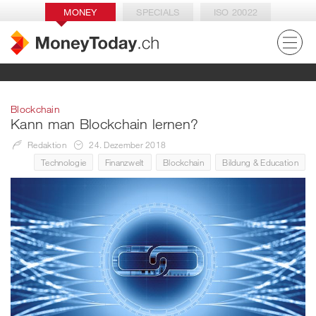
MONEY
SPECIALS
ISO 20022
Blockchain
Kann man Blockchain lernen?
Redaktion
24. Dezember 2018
Technologie
Finanzwelt
Blockchain
Bildung & Education