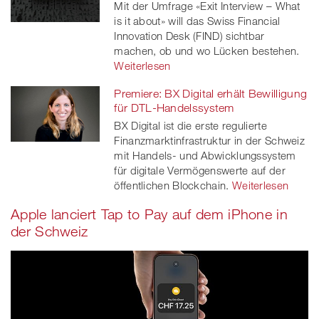
Mit der Umfrage «Exit Interview – What
is it about» will das Swiss Financial
Innovation Desk (FIND) sichtbar
machen, ob und wo Lücken bestehen.
Weiterlesen
Premiere: BX Digital erhält Bewilligung
für DTL-Handelssystem
BX Digital ist die erste regulierte
Finanzmarktinfrastruktur in der Schweiz
mit Handels- und Abwicklungssystem
für digitale Vermögenswerte auf der
öffentlichen Blockchain.
Weiterlesen
Apple lanciert Tap to Pay auf dem iPhone in
der Schweiz