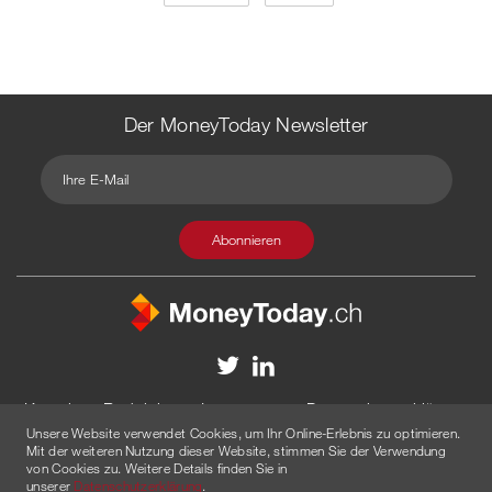
Der MoneyToday Newsletter
Kontakt
Redaktion
Impressum
Datenschutzerklärung
Unsere Website verwendet Cookies, um Ihr Online-Erlebnis zu optimieren.
Disclaimer
Werbung
Mit der weiteren Nutzung dieser Website, stimmen Sie der Verwendung
von Cookies zu. Weitere Details finden Sie in
© 2026 Created by
AGENTUR AM WASSER
unserer
Datenschutzerklärung
.