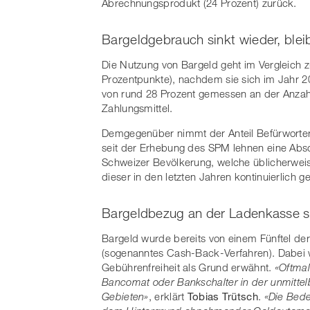
Abrechnungsprodukt (24 Prozent) zurück.
Bargeldgebrauch sinkt wieder, blei
Die Nutzung von Bargeld geht im Vergleich zu
Prozentpunkte), nachdem sie sich im Jahr 202
von rund 28 Prozent gemessen an der Anzah
Zahlungsmittel.
Demgegenüber nimmt der Anteil Befürworter
seit der Erhebung des SPM lehnen eine Absc
Schweizer Bevölkerung, welche üblicherwei
dieser in den letzten Jahren kontinuierlich g
Bargeldbezug an der Ladenkasse sp
Bargeld wurde bereits von einem Fünftel d
(sogenanntes Cash-Back-Verfahren). Dabei w
Gebührenfreiheit als Grund erwähnt.
«Oftmal
Bancomat oder Bankschalter in der unmitte
Gebieten»
, erklärt
Tobias Trütsch
.
«Die Bede