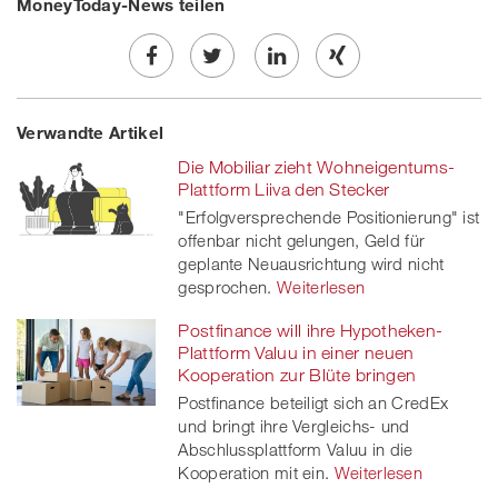
MoneyToday-News teilen
Share
Twe
Share
Share
Verwandte Artikel
on
et
on
on
Die Mobiliar zieht Wohneigentums-
Facebook
on
linkedin
Xing
Plattform Liiva den Stecker
"Erfolgversprechende Positionierung" ist
twitt
offenbar nicht gelungen, Geld für
geplante Neuausrichtung wird nicht
er
gesprochen.
Weiterlesen
Postfinance will ihre Hypotheken-
Plattform Valuu in einer neuen
Kooperation zur Blüte bringen
Postfinance beteiligt sich an CredEx
und bringt ihre Vergleichs- und
Abschlussplattform Valuu in die
Kooperation mit ein.
Weiterlesen