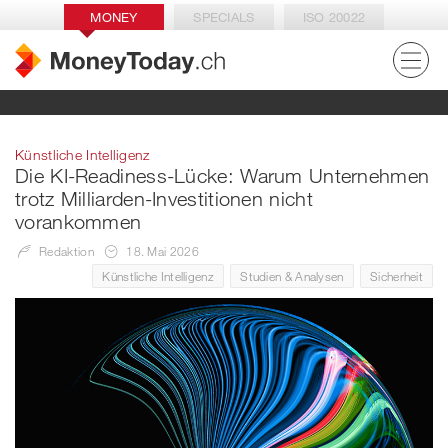
MONEY
SPECIALS
ISO 20022
Künstliche Intelligenz
Die KI-Readiness-Lücke: Warum Unternehmen
trotz Milliarden-Investitionen nicht
vorankommen
Redaktion
18. Mai 2026
Künstliche Intelligenz
Studien & Analysen
Sicherheit