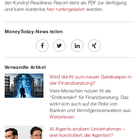
der Kyndryl Readiness Report steht als PDF zur Verfügung
und kann kostenlos
hier runtergeladen
werden.
MoneyToday-News teilen
Share
Twe
Share
Share
Verwandte Artikel
on
et
on
on
Wird die KI zum neuen Gatekeeper in
Facebook
on
linkedin
Xing
der Finanzberatung?
Viele Menschen nutzen KI als
twitt
"Erstkontakt" für Finanzberatung. Das
wirkt sich auch auf die Rolle von
er
Banken und Vermögensverwaltern aus.
Weiterlesen
AI Agents erobern Unternehmen –
wer kontrolliert die Agenten?