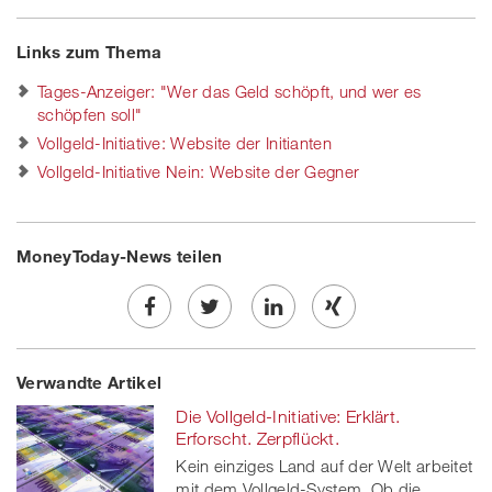
Links zum Thema
Tages-Anzeiger: "Wer das Geld schöpft, und wer es
schöpfen soll"
Vollgeld-Initiative: Website der Initianten
Vollgeld-Initiative Nein: Website der Gegner
MoneyToday-News teilen
Share
Twe
Share
Share
Verwandte Artikel
on
et
on
on
Die Vollgeld-Initiative: Erklärt.
Facebook
on
linkedin
Xing
Erforscht. Zerpflückt.
Kein einziges Land auf der Welt arbeitet
twitt
mit dem Vollgeld-System. Ob die