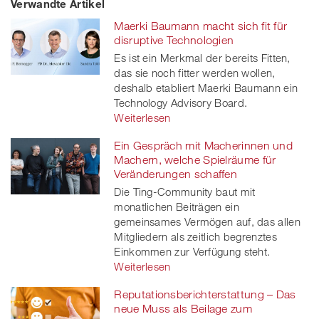
Verwandte Artikel
on
et
on
on
Maerki Baumann macht sich fit für
Facebook
on
linkedin
Xing
disruptive Technologien
Es ist ein Merkmal der bereits Fitten,
twitt
das sie noch fitter werden wollen,
deshalb etabliert Maerki Baumann ein
er
Technology Advisory Board.
Weiterlesen
Ein Gespräch mit Macherinnen und
Machern, welche Spielräume für
Veränderungen schaffen
Die Ting-Community baut mit
monatlichen Beiträgen ein
gemeinsames Vermögen auf, das allen
Mitgliedern als zeitlich begrenztes
Einkommen zur Verfügung steht.
Weiterlesen
Reputationsberichterstattung – Das
neue Muss als Beilage zum