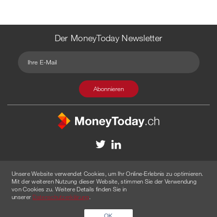
Der MoneyToday Newsletter
Kontakt
Redaktion
Impressum
Datenschutzerklärung
Unsere Website verwendet Cookies, um Ihr Online-Erlebnis zu optimieren.
Disclaimer
Werbung
Mit der weiteren Nutzung dieser Website, stimmen Sie der Verwendung
von Cookies zu. Weitere Details finden Sie in
© 2026 Created by
AGENTUR AM WASSER
unserer
Datenschutzerklärung
.
OK