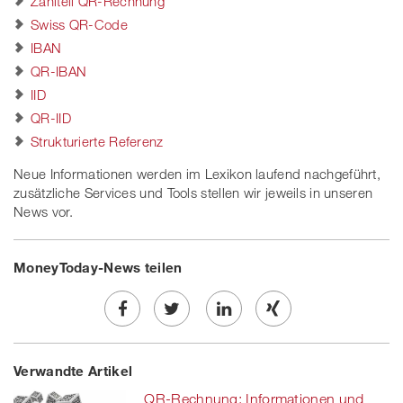
Zahlteil QR-Rechnung
Swiss QR-Code
IBAN
QR-IBAN
IID
QR-IID
Strukturierte Referenz
Neue Informationen werden im Lexikon laufend nachgeführt,
zusätzliche Services und Tools stellen wir jeweils in unseren
News vor.
MoneyToday-News teilen
Share
Twe
Share
Share
Verwandte Artikel
on
et
on
on
QR-Rechnung: Informationen und