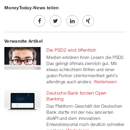
MoneyToday-News teilen
Share
Twe
Share
Share
Verwandte Artikel
on
et
on
on
Die PSD2 wird öffentlich
Facebook
on
linkedin
Xing
Medien erklären ihren Lesern die PSD2.
Das gelingt oftmals ziemlich gut. Mit
twitt
etwas schlechtem Willen und einer
er
guten Portion Uninformiertheit geht's
allerdings auch anders.
Weiterlesen
Deutsche Bank forciert Open
Banking
Das Plattform-Geschäft der Deutschen
Bank dürfte mit der neu lancierten
dbAPI und dem innovativen
Entwicklerportal noch deutlich schneller