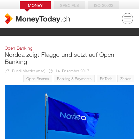
MONEY
SPECIALS
ISO 20022
Open Banking
Nordea zeigt Flagge und setzt auf Open
Banking
Ruedi Maeder (mae)
14. Dezember 2017
Open Finance
Banking & Payments
FinTech
Zahlen