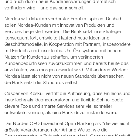
und auch durch neue Kundenerwartungen dramatisch
verändern wird – und das sehr schnell.
Nordea will dabei an vorderster Front mitspielen. Deshalb
sollen Nordea-Kunden mit innovativen Produkten und
Services begeistert werden. Die Bank setzt ihre Strategie
konsequent fort, entwickelt laufend neue Ideen und
Geschäftsmodelle, in Kooperation mit Partnern, insbesondere
mit FinTechs und InsurTechs. Um Ökosysteme mit hohem
Nutzen für Kunden zu schaffen, um veränderten
Kundenbedürfnissen zuvorzukommen und bereits heute das
anzubieten, was morgen erwartet wird. Mit anderen Worten:
Nordea lässt sich nicht von neuen Standards überraschen,
die Bank setzt die Standards selbst.
Casper von Koskull vertritt die Auffassung, dass FinTechs und
InsurTechs als Ideengeneratoren und flexible Schnellboote
clevere Tools und smarte Services sehr viel schneller
entwickeln können, als eine Bank dazu imstande wäre.
Der Nordea CEO bezeichnet Open Banking als "die vielleicht
grösste Veränderungen der Art und Weise, wie die
Bankenbranche in Zukunft agieren wird". Casper von Koskull