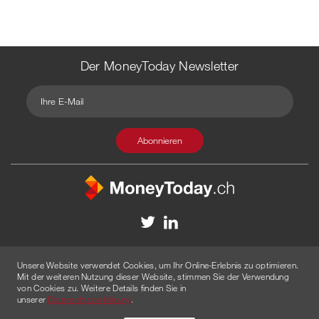
Der MoneyToday Newsletter
Kontakt
Redaktion
Impressum
Datenschutzerklärung
Unsere Website verwendet Cookies, um Ihr Online-Erlebnis zu optimieren.
Disclaimer
Werbung
Mit der weiteren Nutzung dieser Website, stimmen Sie der Verwendung
von Cookies zu. Weitere Details finden Sie in
© 2026 Created by
AGENTUR AM WASSER
unserer
Datenschutzerklärung
.