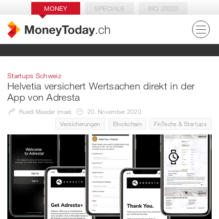
MONEY
SPECIALS
ISO 20022
Startups Schweiz
Helvetia versichert Wertsachen direkt in der
App von Adresta
Ruedi Maeder (mae)
20. November 2020
Versicherungen
Blockchain
FinTechs & Startups