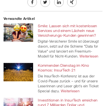
Share
Twe
Share
Share
Verwandte Artikel
on
et
on
on
Smile: Lassen sich mit kostenlosen
Facebook
on
linkedin
Xing
Services und einem Lächeln neue
Versicherungs-Kunden gewinnen?
twitt
Digital-Versicherer Smile ist überzeugt
davon, setzt auf die Schiene "Data for
er
Value" und lanciert ein Freemium-
Modell für Nicht-Kunden.
Weiterlesen
Kommenden Dienstag im Kino
Kosmos: InsurTech 21
Die InsurTech-Konferenz ist aus der
Covid-Pause zurück – und für unsere
Leserinnen und Leser gibt's ein Ticket
Special dazu.
Weiterlesen
Investitionen in InsurTech erreichen
rund 7 Milliarden Dollar und