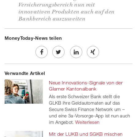
Versicherungsbereich nun mit
innovativen Produkten auch auf den
Bankbereich auszuweiten
MoneyToday-News teilen
Share
Twe
Share
Share
Verwandte Artikel
on
et
on
on
Neue Innovations-Signale von der
Facebook
on
linkedin
Xing
Glarner Kantonalbank
Als erste Schweizer Bank stellt die
twitt
GLKB ihre Geldautomaten auf das
Secure Swiss Finance Network um –
er
und eine 3a-Vorsorge-App ist nun auch
im Angebot.
Weiterlesen
Mit der LUKB und SGKB mischen