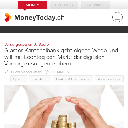
MONEY
SPECIALS
ISO 20022
Vorsorgesparen 3. Säule
Glarner Kantonalbank geht eigene Wege und
will mit Leonteq den Markt der digitalen
Vorsorgelösungen erobern
Ruedi Maeder (mae)
11. Mai 2021
Sparen
Investieren
Banken & Neo-Banken
Versicherungen