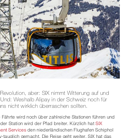
Revolution, aber: SIX nimmt Witterung auf und
. Und: Weshalb Alipay in der Schweiz noch für
 nicht wirklich überraschen sollten.
 Fährte wird noch über zahlreiche Stationen führen und
eder Station wird der Pfad breiter. Kürzlich hat
SIX
ent Services
den niederländischen Flughafen Schiphol
y-tauglich gemacht. Die Reise geht weiter, SIX hat das