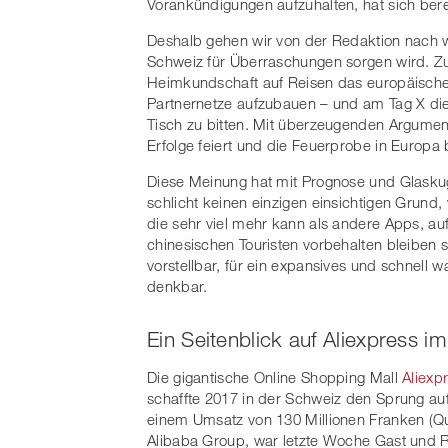
Vorankündigungen aufzuhalten, hat sich bere
Deshalb gehen wir von der Redaktion nach w
Schweiz für Überraschungen sorgen wird. Zum
Heimkundschaft auf Reisen das europäische P
Partnernetze aufzubauen – und am Tag X d
Tisch zu bitten. Mit überzeugenden Argumen
Erfolge feiert und die Feuerprobe in Europa 
Diese Meinung hat mit Prognose und Glaskugel
schlicht keinen einzigen einsichtigen Grund, 
die sehr viel mehr kann als andere Apps, auf
chinesischen Touristen vorbehalten bleiben s
vorstellbar, für ein expansives und schnell
denkbar.
Ein Seitenblick auf Aliexpress
Die gigantische Online Shopping Mall
Aliexp
schaffte 2017 in der Schweiz den Sprung auf
einem Umsatz von 130 Millionen Franken (Qu
Alibaba Group, war letzte Woche Gast und 