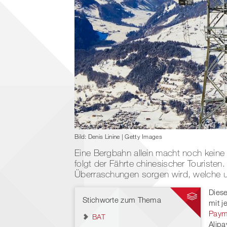
Bild: Denis Linine | Getty Images
Eine Bergbahn allein macht noch keine 
folgt der Fährte chinesischer Touristen
Überraschungen sorgen wird, welche uns
Diese
Stichworte zum Thema
mit j
Paym
BAT
Alipa