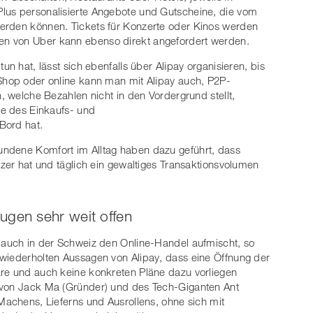
lus personalisierte Angebote und Gutscheine, die vom
erden können. Tickets für Konzerte oder Kinos werden
n von Uber kann ebenso direkt angefordert werden.
un hat, lässt sich ebenfalls über Alipay organisieren, bis
 Shop oder online kann man mit Alipay auch, P2P-
n, welche Bezahlen nicht in den Vordergrund stellt,
ge des Einkaufs- und
 Bord hat.
ndene Komfort im Alltag haben dazu geführt, dass
tzer hat und täglich ein gewaltiges Transaktionsvolumen
ugen sehr weit offen
d auch in der Schweiz den Online-Handel aufmischt, so
 wiederholten Aussagen von Alipay, dass eine Öffnung der
äre und auch keine konkreten Pläne dazu vorliegen
 von Jack Ma (Gründer) und des Tech-Giganten Ant
Machens, Lieferns und Ausrollens, ohne sich mit