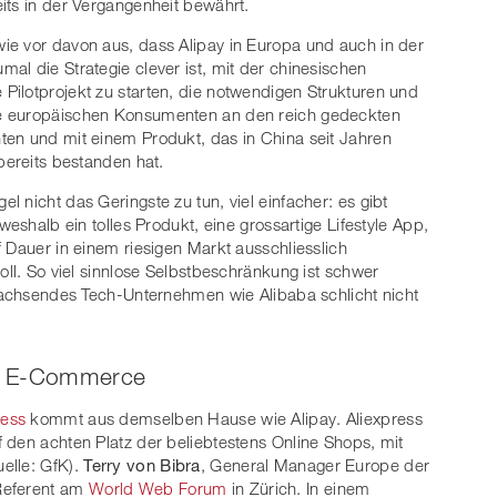
its in der Vergangenheit bewährt.
ie vor davon aus, dass Alipay in Europa und auch in der
al die Strategie clever ist, mit der chinesischen
ilotprojekt zu starten, die notwendigen Strukturen und
ie europäischen Konsumenten an den reich gedeckten
ten und mit einem Produkt, das in China seit Jahren
bereits bestanden hat.
 nicht das Geringste zu tun, viel einfacher: es gibt
weshalb ein tolles Produkt, eine grossartige Lifestyle App,
 Dauer in einem riesigen Markt ausschliesslich
oll. So viel sinnlose Selbstbeschränkung ist schwer
 wachsendes Tech-Unternehmen wie Alibaba schlicht nicht
 im E-Commerce
ress
kommt aus demselben Hause wie Alipay. Aliexpress
 den achten Platz der beliebtestens Online Shops, mit
elle: GfK).
Terry von Bibra
, General Manager Europe der
Referent am
World Web Forum
in Zürich. In einem