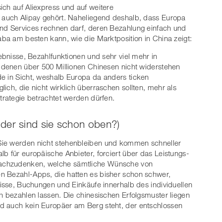
ich auf Aliexpress und auf weitere
n auch Alipay gehört. Naheliegend deshalb, dass Europa
und Services rechnen darf, deren Bezahlung einfach und
aba am besten kann, wie die Marktposition in China zeigt:
lebnisse, Bezahlfunktionen und sehr viel mehr in
, denen über 500 Millionen Chinesen nicht widerstehen
e in Sicht, weshalb Europa da anders ticken
ich, die nicht wirklich überraschen sollten, mehr als
trategie betrachtet werden dürfen.
der sind sie schon oben?)
Sie werden nicht stehenbleiben und kommen schneller
b für europäische Anbieter, forciert über das Leistungs-
achzudenken, welche sämtliche Wünsche von
n Bezahl-Apps, die hatten es bisher schon schwer,
nisse, Buchungen und Einkäufe innerhalb des individuellen
h bezahlen lassen. Die chinesischen Erfolgsmuster liegen
d auch kein Europäer am Berg steht, der entschlossen