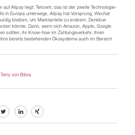
auf Alipay liegt: Tencent, das ist der zweite Technologie-
lls in Europa unterwegs. Alipay hat Vorsprung, Wechat
huldig bleiben, um Marktanteile zu erobern. Denkbar
werden könnte. Dann, wenn sich Amazon, Apple, Google
en sollten, ihr Know-how im Zahlungsverkehr, ihren
hre bereits bestehenden Ökosysteme auch im Bereich
 Terry von Bibra
Twe
Share
Share
et
on
on