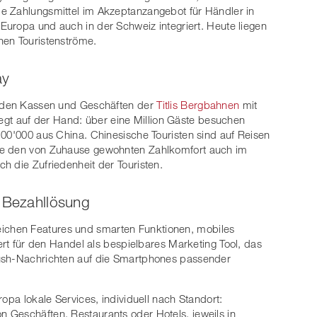
e Zahlungsmittel im Akzeptanzangebot für Händler in
Europa und auch in der Schweiz integriert. Heute liegen
hen Touristenströme.
ay
n den Kassen und Geschäften der
Titlis Bergbahnen
mit
 liegt auf der Hand: über eine Million Gäste besuchen
100'000 aus China. Chinesische Touristen sind auf Reisen
ie den von Zuhause gewohnten Zahlkomfort auch im
h die Zufriedenheit der Touristen.
e Bezahllösung
hlreichen Features und smarten Funktionen, mobiles
iert für den Handel als bespielbares Marketing Tool, das
Push-Nachrichten auf die Smartphones passender
ropa lokale Services, individuell nach Standort:
 Geschäften, Restaurants oder Hotels, jeweils in