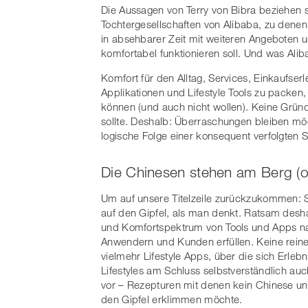
Die Aussagen von Terry von Bibra beziehen s
Tochtergesellschaften von Alibaba, zu dene
in absehbarer Zeit mit weiteren Angeboten 
komfortabel funktionieren soll. Und was Alib
Komfort für den Alltag, Services, Einkaufser
Applikationen und Lifestyle Tools zu packen
können (und auch nicht wollen). Keine Gründ
sollte. Deshalb: Überraschungen bleiben mögl
logische Folge einer konsequent verfolgten S
Die Chinesen stehen am Berg (o
Um auf unsere Titelzeile zurückzukommen: 
auf den Gipfel, als man denkt. Ratsam deshal
und Komfortspektrum von Tools und Apps n
Anwendern und Kunden erfüllen. Keine reine
vielmehr Lifestyle Apps, über die sich Erleb
Lifestyles am Schluss selbstverständlich auc
vor – Rezepturen mit denen kein Chinese un
den Gipfel erklimmen möchte.