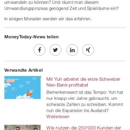
umwandeln zu können? Und räumt man diesem
Umwandlungsprozess genügend Zeit und Spielräume ein?
In einigen Monaten werden wir das erfahren.
MoneyToday-News teilen
Share
Twe
Share
Share
Verwandte Artikel
on
et
on
on
Mit Yuh arbeitet die erste Schweizer
Facebook
on
linkedin
Xing
Neo-Bank profitabel
Bemerkenswert ist das Tempo: Yuh hat
twitt
nur knapp vier Jahre gebraucht, um
schwarze Zahlen zu schreiben. Kommt
er
nun die Expansion ins Ausland?
Weiterlesen
Wie nutzen die 250'000 Kunden der