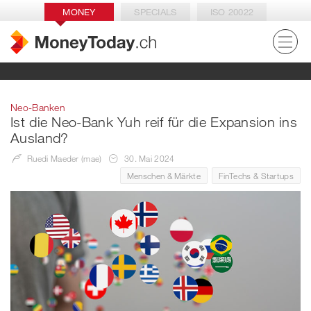
MONEY
SPECIALS
ISO 20022
Neo-Banken
Ist die Neo-Bank Yuh reif für die Expansion ins
Ausland?
Ruedi Maeder (mae)
30. Mai 2024
Menschen & Märkte
FinTechs & Startups